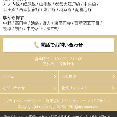
丸ノ内線
/
総武線
/
山手線
/
都営大江戸線
/
中央線
/
京王線
/
西武新宿線
/
東西線
/
埼京線
/
副都心線
駅から探す
中野
/
高円寺
/
池袋
/
野方
/
東高円寺
/
西新宿五丁目
/
笹塚
/
初台
/
中野坂上
/
東中野
電話でお問い合わせ
営業時間：
10：00～21：00
定休日：
原則無休
ホーム
会社概要
お問い合わせ
物件リクエスト
プライバシーポリシー
利用規約
アクセスマップ
PCサイト
Copyright(c) room light 新宿店 All rights reserved.
当サイトでは、お客様の当サイト利用状況把握、サービス向上検討を目的と