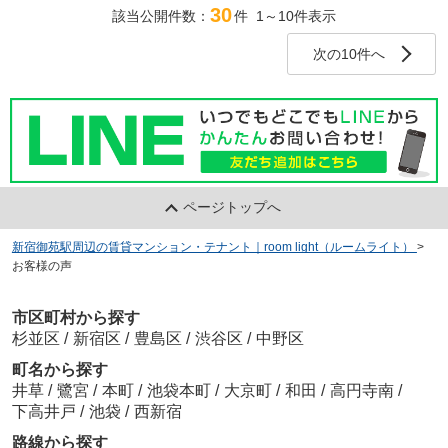
きました。ありがとうございます
30
該当公開件数：
件 1～10件表示
次の10件へ
ページトップへ
新宿御苑駅周辺の賃貸マンション・テナント｜room light（ルームライト）
>
お客様の声
市区町村から探す
杉並区
/
新宿区
/
豊島区
/
渋谷区
/
中野区
町名から探す
井草
/
鷺宮
/
本町
/
池袋本町
/
大京町
/
和田
/
高円寺南
/
下高井戸
/
池袋
/
西新宿
路線から探す