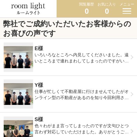
閲覧履歴
お気に入り
メニュー
0
0
弊社でご成約いただいたお客様からの
お喜びの声です
E様
いろいろなところへ内見してくださいました。遠
いところまで連れまわしてしまったのですがいや
な顔せず内見してくださいました。
初期費用のご相談も乗っていただけました別の不
動産だと安くならなかったのですがこちらではさ
Y様
らにお安くしていただけました。
費用も抑えて引っ越しできたので大変満足です。
仕事が忙しくて不動産屋に行けませんでしたがオ
ンライン型の不動産があるのを知り今回利用させ
ていただきました。サービスは普通の不動産屋さ
んと同じで大変満足してます。物件探しから内
見、契約まですべてお家にいながらできました。
S様
一度も来店することなく契約できたので忙しい方
色々わがまま言ってしまったのですが文句ひとつ
や出向けない方には大変便利だと思いました。ス
言わず対応していただけました。ありがとうござ
タッフの方も親切で優しい印象でした。