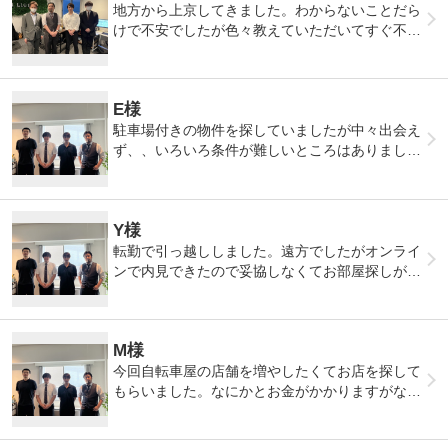
地方から上京してきました。わからないことだら
けで不安でしたが色々教えていただいてすぐ不安
が解消されました。またお願いしたいです！
E様
駐車場付きの物件を探していましたが中々出会え
ず、、いろいろ条件が難しいところはありました
があきらめず探してくれました。ありがとうござ
いました。
Y様
転勤で引っ越ししました。遠方でしたがオンライ
ンで内見できたので妥協しなくてお部屋探しがで
きました。よかったです
M様
今回自転車屋の店舗を増やしたくてお店を探して
もらいました。なにかとお金がかかりますがなる
べく費用を抑えたかったので今回お願いしまし
た。予算少しオーバーしてしまいましたが満足で