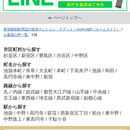
ページトップへ
新宿御苑駅周辺の賃貸マンション・テナント｜room light（ルームライト）
>
お客様の声一覧
>
E様
市区町村から探す
杉並区
/
新宿区
/
豊島区
/
渋谷区
/
中野区
町名から探す
池袋本町
/
井草
/
大京町
/
本町
/
下高井戸
/
池袋
/
和田
/
高円寺南
/
東中野
/
新宿
路線から探す
丸ノ内線
/
総武線
/
都営大江戸線
/
山手線
/
中央線
/
京王線
/
東西線
/
埼京線
/
西武新宿線
/
副都心線
駅から探す
池袋
/
中野
/
高円寺
/
荻窪
/
西新宿五丁目
/
初台
/
東中野
/
中野坂上
/
東高円寺
/
千駄ケ谷