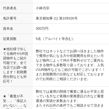
代表者名
小林功宗
免許番号
東京都知事 (1) 第109326号
資本金
300万円
従業員数
5名（アルバイト等含む）
★他社様で出し
弊社ではネットなどでお調べ頂きました物件
てる物件やUR賃
で費用が気になる方や初期費用を抑えたい方
貸物件もご紹介
など物件によって仲介手数料ゼロでご案内も
可能です。全て
できる物件も多数取り扱っております。人気
当店でお調べ致
のUR物件などもご紹介可能でございます！！
します！初期費
また初期費用の分割なども対応しております
用分割なども対
のでお気軽にご相談くださいませ。
応可！
弊社では雇用の関係で審査に通るか不安と思
★「審査が不
っている方など夜職や業務委託の方など審査
安…」「保証人
通過の実績が多数あります。
がいない…」な
またそれ以外の条件でもご相談させて頂きま