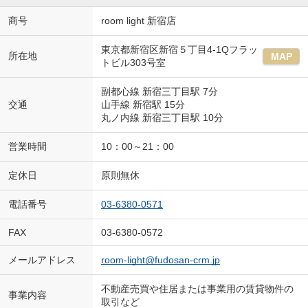
商号
room light 新宿店
東京都新宿区新宿５丁目4-1Qフラッ
所在地
MAP
トビル303号室
副都心線 新宿三丁目駅 7分
交通
山手線 新宿駅 15分
丸ノ内線 新宿三丁目駅 10分
営業時間
10：00～21：00
定休日
原則無休
電話番号
03-6380-0571
FAX
03-6380-0572
メールアドレス
room-light@fudosan-crm.jp
不動産売買や住居または事業用の賃貸物件の
事業内容
取引など