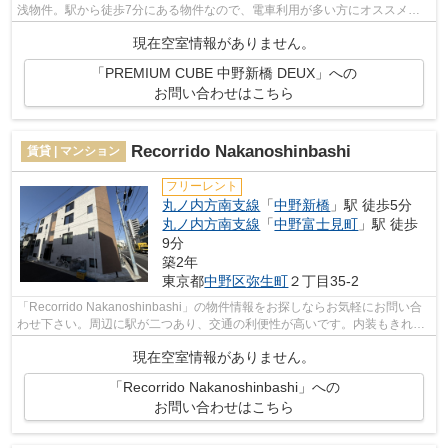
浅物件。駅から徒歩7分にある物件なので、電車利用が多い方にオススメで
す。お部屋探しするなら、まずはroom-li...
現在空室情報がありません。
「PREMIUM CUBE 中野新橋 DEUX」への
お問い合わせはこちら
Recorrido Nakanoshinbashi
賃貸 | マンション
フリーレント
丸ノ内方南支線
「
中野新橋
」駅 徒歩5分
丸ノ内方南支線
「
中野富士見町
」駅 徒歩
9分
築2年
東京都
中野区
弥生町
２丁目35-2
「Recorrido Nakanoshinbashi」の物件情報をお探しならお気軽にお問い合
わせ下さい。周辺に駅が二つあり、交通の利便性が高いです。内装もきれい
な一押しの築浅物件です。きれい好きな...
現在空室情報がありません。
「Recorrido Nakanoshinbashi」への
お問い合わせはこちら