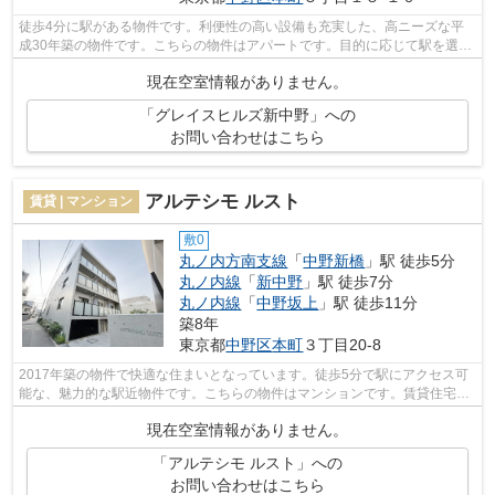
徒歩4分に駅がある物件です。利便性の高い設備も充実した、高ニーズな平
成30年築の物件です。こちらの物件はアパートです。目的に応じて駅を選べ
ることが、2駅利用できるこの物件のメ...
現在空室情報がありません。
「グレイスヒルズ新中野」への
お問い合わせはこちら
アルテシモ ルスト
賃貸 | マンション
敷0
丸ノ内方南支線
「
中野新橋
」駅 徒歩5分
丸ノ内線
「
新中野
」駅 徒歩7分
丸ノ内線
「
中野坂上
」駅 徒歩11分
築8年
東京都
中野区
本町
３丁目20-8
2017年築の物件で快適な住まいとなっています。徒歩5分で駅にアクセス可
能な、魅力的な駅近物件です。こちらの物件はマンションです。賃貸住宅を
探すなら中野新橋近辺が良いでしょう。...
現在空室情報がありません。
「アルテシモ ルスト」への
お問い合わせはこちら