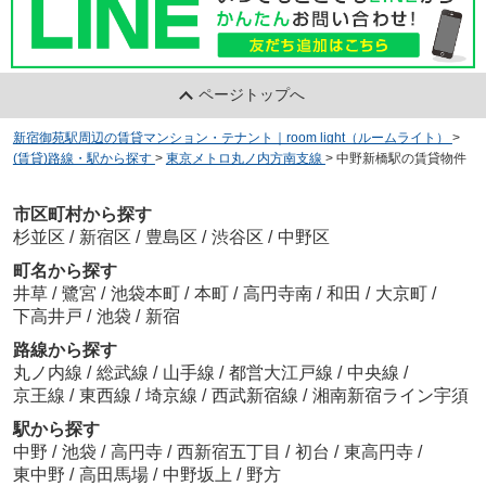
ページトップへ
新宿御苑駅周辺の賃貸マンション・テナント｜room light（ルームライト）
>
(賃貸)路線・駅から探す
>
東京メトロ丸ノ内方南支線
>
中野新橋駅の賃貸物件
市区町村から探す
杉並区
/
新宿区
/
豊島区
/
渋谷区
/
中野区
町名から探す
井草
/
鷺宮
/
池袋本町
/
本町
/
高円寺南
/
和田
/
大京町
/
下高井戸
/
池袋
/
新宿
路線から探す
丸ノ内線
/
総武線
/
山手線
/
都営大江戸線
/
中央線
/
京王線
/
東西線
/
埼京線
/
西武新宿線
/
湘南新宿ライン宇須
駅から探す
中野
/
池袋
/
高円寺
/
西新宿五丁目
/
初台
/
東高円寺
/
東中野
/
高田馬場
/
中野坂上
/
野方