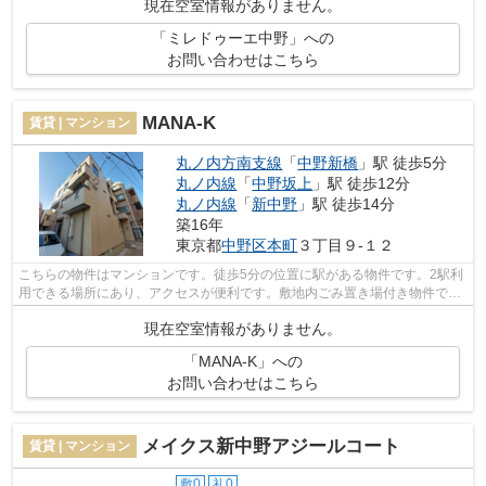
現在空室情報がありません。
「ミレドゥーエ中野」への
お問い合わせはこちら
MANA-K
賃貸 | マンション
丸ノ内方南支線
「
中野新橋
」駅 徒歩5分
丸ノ内線
「
中野坂上
」駅 徒歩12分
丸ノ内線
「
新中野
」駅 徒歩14分
築16年
東京都
中野区
本町
３丁目９-１２
こちらの物件はマンションです。徒歩5分の位置に駅がある物件です。2駅利
用できる場所にあり、アクセスが便利です。敷地内ごみ置き場付き物件で
す。room-light@fudosan-crm.jpからのお...
現在空室情報がありません。
「MANA-K」への
お問い合わせはこちら
メイクス新中野アジールコート
賃貸 | マンション
敷0
礼0