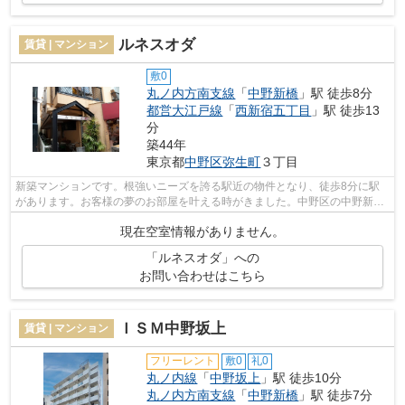
ルネスオダ
賃貸 | マンション
敷0
丸ノ内方南支線
「
中野新橋
」駅 徒歩8分
都営大江戸線
「
西新宿五丁目
」駅 徒歩13
分
築44年
東京都
中野区
弥生町
３丁目
新築マンションです。根強いニーズを誇る駅近の物件となり、徒歩8分に駅
があります。お客様の夢のお部屋を叶える時がきました。中野区の中野新橋
周辺の情報のことなら当社にお任せ下さ...
現在空室情報がありません。
「ルネスオダ」への
お問い合わせはこちら
ＩＳＭ中野坂上
賃貸 | マンション
フリーレント
敷0
礼0
丸ノ内線
「
中野坂上
」駅 徒歩10分
丸ノ内方南支線
「
中野新橋
」駅 徒歩7分