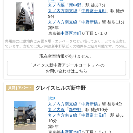
丸ノ内線
「
新中野
」駅 徒歩7分
丸ノ内方南支線
「
中野富士見町
」駅 徒歩
9分
丸ノ内方南支線
「
中野新橋
」駅 徒歩11分
築5年
東京都
中野区
本町
６丁目１-１０
共用部には敷地内ごみ置き場・エレベータなどが揃っており、とても充実し
ています。当社では丸ノ内線新中野駅近くの物件をご紹介可能です。room-
light@fudosan-crm.jpよりKBYSまでお問...
現在空室情報がありません。
「メイクス新中野アジールコート 」への
お問い合わせはこちら
グレイスヒルズ新中野
賃貸 | アパート
敷0
丸ノ内方南支線
「
中野新橋
」駅 徒歩4分
丸ノ内線
「
新中野
」駅 徒歩10分
丸ノ内方南支線
「
中野富士見町
」駅 徒歩
10分
築8年
東京都
中野区
本町
５丁目１５-１０