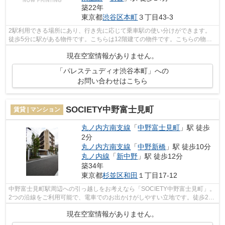
築22年
東京都
渋谷区
本町
３丁目43-3
2駅利用できる場所にあり、行き先に応じて乗車駅の使い分けができます。
徒歩5分に駅がある物件です。こちらは12階建ての物件です。こちらの物件
はマンションです。当社が渋谷区エリア...
現在空室情報がありません。
「パレステュディオ渋谷本町」への
お問い合わせはこちら
SOCIETY中野富士見町
賃貸 | マンション
丸ノ内方南支線
「
中野富士見町
」駅 徒歩
2分
丸ノ内方南支線
「
中野新橋
」駅 徒歩10分
丸ノ内線
「
新中野
」駅 徒歩12分
築34年
東京都
杉並区
和田
１丁目17-12
中野富士見町駅周辺への引っ越しをお考えなら「SOCIETY中野富士見町」。
2つの沿線をご利用可能で、電車でのお出かけがしやすい立地です。徒歩2分
の距離に駅がある物件で、通勤通学に便...
現在空室情報がありません。