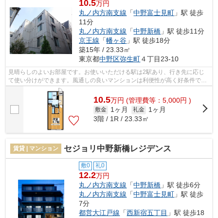
10.5
万円
丸ノ内方南支線
「
中野富士見町
」駅 徒歩
11分
丸ノ内方南支線
「
中野新橋
」駅 徒歩11分
京王線
「
幡ヶ谷
」駅 徒歩18分
築15年 / 23.33㎡
東京都
中野区
弥生町
４丁目23-10
見晴らしのよいお部屋です。お使いいただける駅は2駅あり、行き先に応じ
て使い分けができます。風通しの良いマンションは利便性が高く好条件で
す。駅近くに立地する物件で、徒歩11分程...
10.5
万
円
(管理費等：5,000円 )
1ヶ月
1ヶ月
敷金
礼金
3階 / 1R / 23.33㎡
セジョリ中野新橋レジデンス
賃貸 | マンション
敷0
礼0
12.2
万円
丸ノ内方南支線
「
中野新橋
」駅 徒歩6分
丸ノ内方南支線
「
中野富士見町
」駅 徒歩
7分
都営大江戸線
「
西新宿五丁目
」駅 徒歩18