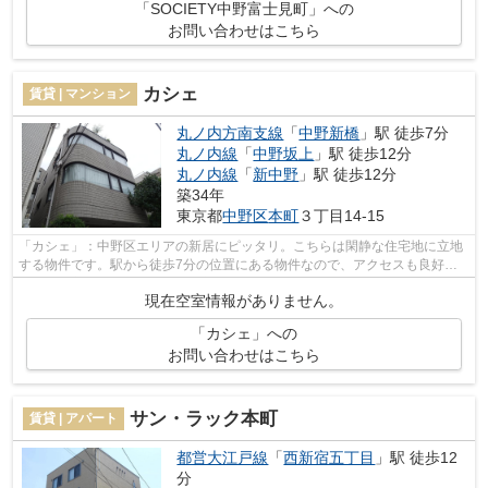
「SOCIETY中野富士見町」への
お問い合わせはこちら
カシェ
賃貸 | マンション
丸ノ内方南支線
「
中野新橋
」駅 徒歩7分
丸ノ内線
「
中野坂上
」駅 徒歩12分
丸ノ内線
「
新中野
」駅 徒歩12分
築34年
東京都
中野区
本町
３丁目14-15
「カシェ」：中野区エリアの新居にピッタリ。こちらは閑静な住宅地に立地
する物件です。駅から徒歩7分の位置にある物件なので、アクセスも良好で
す。眺望良好な物件です。中野新橋付近...
現在空室情報がありません。
「カシェ」への
お問い合わせはこちら
サン・ラック本町
賃貸 | アパート
都営大江戸線
「
西新宿五丁目
」駅 徒歩12
分