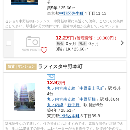
分
築5年 / 25.66㎡
東京都
中野区
弥生町
４丁目11-13
セジョリ中野新橋レジデンス：中野新橋駅にも近くて便利。こだわりの条件
として多い、駅徒歩6分の物件です。設備や外観が充実しているマンション
です。お友達を招待するのも恥ずかしく...
12.2
万
円
(管理費等：10,000円 )
0ヶ月
0ヶ月
敷金
礼金
3階 / 1K / 25.66㎡
ラフィスタ中野本町
賃貸 | マンション
礼0
12.9
万円
丸ノ内方南支線
「
中野富士見町
」駅 徒歩
4分
丸ノ内方南支線
「
中野新橋
」駅 徒歩8分
丸ノ内線
「
新中野
」駅 徒歩9分
築4年 / 25.51㎡
東京都
中野区
本町
５丁目39-9
築浅物件なので新しく、住み替えにもおすすめです。素敵な景色が堪能でき
る、地上11階建ての物件。エレベーターがある物件です。駅徒歩4分のマン