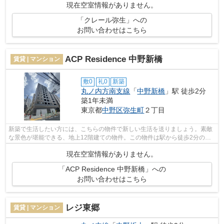
現在空室情報がありません。
「クレール弥生」への
お問い合わせはこちら
ACP Residence 中野新橋
賃貸 | マンション
敷0
礼0
新築
丸ノ内方南支線
「
中野新橋
」駅 徒歩2分
築1年未満
東京都
中野区
弥生町
２丁目
新築で生活したい方には、こちらの物件で新しい生活を送りましょう。素敵
な景色が堪能できる、地上12階建ての物件。この物件は駅から徒歩2分の物
件です。こちらはマンションタイプにな...
現在空室情報がありません。
「ACP Residence 中野新橋」への
お問い合わせはこちら
レジ東郷
賃貸 | マンション