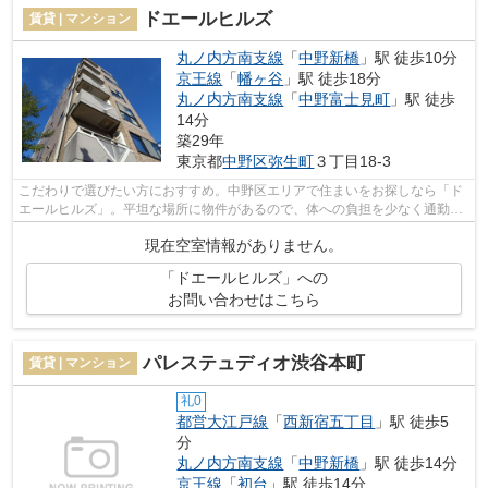
ドエールヒルズ
賃貸 | マンション
丸ノ内方南支線
「
中野新橋
」駅 徒歩10分
京王線
「
幡ヶ谷
」駅 徒歩18分
丸ノ内方南支線
「
中野富士見町
」駅 徒歩
14分
築29年
東京都
中野区
弥生町
３丁目18-3
こだわりで選びたい方におすすめ。中野区エリアで住まいをお探しなら「ド
エールヒルズ」。平坦な場所に物件があるので、体への負担を少なく通勤・
通学ができますね。眺望良好なエリア...
現在空室情報がありません。
「ドエールヒルズ」への
お問い合わせはこちら
パレステュディオ渋谷本町
賃貸 | マンション
礼0
都営大江戸線
「
西新宿五丁目
」駅 徒歩5
分
丸ノ内方南支線
「
中野新橋
」駅 徒歩14分
京王線
「
初台
」駅 徒歩14分