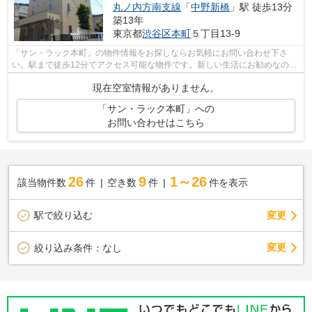
丸ノ内方南支線
「
中野新橋
」駅 徒歩13分
築13年
東京都
渋谷区
本町
５丁目13-9
「サン・ラック本町」の物件情報をお探しならお気軽にお問い合わせ下さ
い。駅まで徒歩12分でアクセス可能な物件です。新しい生活にお勧めなの
が、こちらのアパートです。room light 新...
現在空室情報がありません。
「サン・ラック本町」への
お問い合わせはこちら
26
9
1～26
該当物件数
件
空き数
件
件を表示
駅で絞り込む
変更
変更
絞り込み条件：
なし