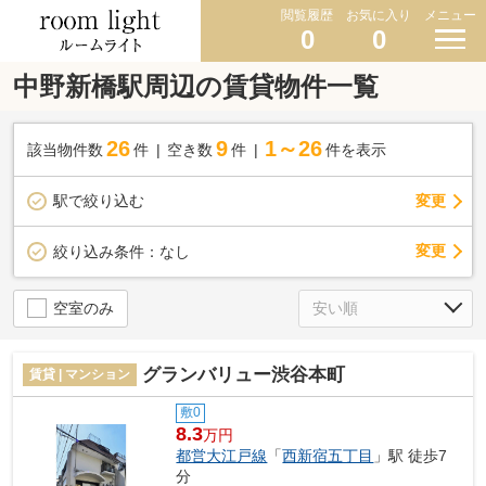
閲覧履歴
お気に入り
メニュー
0
0
中野新橋駅周辺の賃貸物件一覧
26
9
1～26
該当物件数
件
空き数
件
件を表示
駅で絞り込む
変更
変更
絞り込み条件：
なし
空室のみ
グランバリュー渋谷本町
賃貸 | マンション
敷0
8.3
万円
都営大江戸線
「
西新宿五丁目
」駅 徒歩7
分