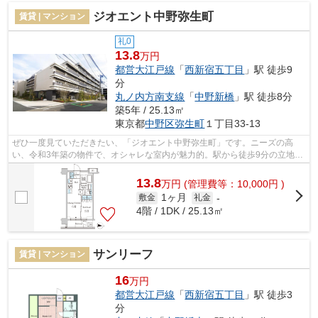
ジオエント中野弥生町
賃貸 | マンション
礼0
13.8
万円
都営大江戸線
「
西新宿五丁目
」駅 徒歩9
分
丸ノ内方南支線
「
中野新橋
」駅 徒歩8分
築5年 / 25.13㎡
東京都
中野区
弥生町
１丁目33-13
ぜひ一度見ていただきたい、「ジオエント中野弥生町」です。ニーズの高
い、令和3年築の物件で、オシャレな室内が魅力的。駅から徒歩9分の立地で
電車での通勤や通学に便利な物件です。...
13.8
万
円
(管理費等：10,000円 )
1ヶ月
敷金
礼金
-
4階 / 1DK / 25.13㎡
サンリーフ
賃貸 | マンション
16
万円
都営大江戸線
「
西新宿五丁目
」駅 徒歩3
分