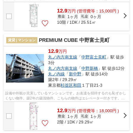
ションなので、通勤・通学時間を短縮で...
12.9
万
円
(管理費等：15,000円 )
1ヶ月
0ヶ月
敷金
礼金
10階 / 1DK / 25.51㎡
PREMIUM CUBE 中野富士見町
賃貸 | マンション
12.9
万円
丸ノ内方南支線
「
中野富士見町
」駅 徒歩
3分
丸ノ内方南支線
「
中野新橋
」駅 徒歩12分
丸ノ内線
「
新中野
」駅 徒歩14分
築2年 / 29.29㎡
東京都
杉並区
和田
１丁目21-3
設備や外観が充実しているマンションです。お友達を招待するのも恥ずかし
くない物件。築2年の築浅物件。こちらの物件はエレベーター付きです。お
部屋から徒歩3分の場所に駅が位置する...
12.9
万
円
(管理費等：18,000円 )
1ヶ月
1ヶ月
敷金
礼金
2階 / 1DK / 29.29㎡