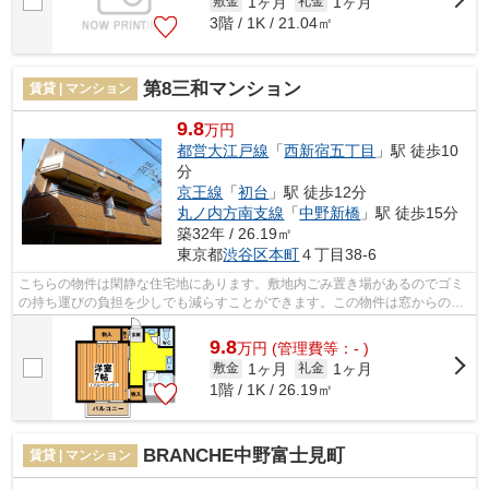
1ヶ月
1ヶ月
敷金
礼金
3階 / 1K / 21.04㎡
第8三和マンション
賃貸 | マンション
9.8
万円
都営大江戸線
「
西新宿五丁目
」駅 徒歩10
分
京王線
「
初台
」駅 徒歩12分
丸ノ内方南支線
「
中野新橋
」駅 徒歩15分
築32年 / 26.19㎡
東京都
渋谷区
本町
４丁目38-6
こちらの物件は閑静な住宅地にあります。敷地内ごみ置き場があるのでゴミ
の持ち運びの負担を少しでも減らすことができます。この物件は窓からの陽
当りも良い、快適な環境の整った物件...
9.8
万
円
(管理費等：- )
1ヶ月
1ヶ月
敷金
礼金
1階 / 1K / 26.19㎡
BRANCHE中野富士見町
賃貸 | マンション