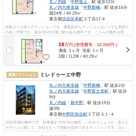
丸ノ内線
「
中野坂上
」駅 徒歩12分
丸ノ内方南支線
「
中野新橋
」駅 徒歩15分
築24年 / 40.29㎡
東京都
渋谷区
本町
３丁目17-4
外観タイル張りのマンションです。通風良好なマンションはいつでも気持ち
の良い空間です。徒歩3分の位置に駅がある物件です。こちらの物件は周辺
に駅が2つあるので電車へのアクセスが...
16
万
円
(管理費等：10,000円 )
1ヶ月
1ヶ月
敷金
礼金
1階 / 1LDK / 40.29㎡
ミレドゥーエ中野
賃貸 | マンション
丸ノ内方南支線
「
中野新橋
」駅 徒歩2分
丸ノ内方南支線
「
中野富士見町
」駅 徒歩
9分
丸ノ内線
「
新中野
」駅 徒歩15分
築3年
東京都
中野区
弥生町
２丁目３１-４
2022年築の物件です。駐車場まで687mの物件、いかがでしょうか。造りと
デザインに関して、自信をもって情報を提供できるマンションです。エレベ
ーターがある物件です。中野区エリアの...