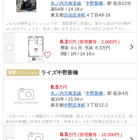
丸ノ内方南支線
「
中野新橋
」駅 徒歩12分
築54年 / 14.18㎡
東京都
渋谷区
本町
４丁目49-18
こちらの物件はマンションです。通勤通学に快適な、駅から徒歩7分の物件
はいかがでしょうか。住まい探しをするなら、ぜひ当社にお任せ下さい。当
社は豊富な賃貸物件を取り扱っており、...
8.3
万
円
(管理費等：2,000円 )
0ヶ月
8.3万円
敷金
礼金
3階 / 1R / 14.18㎡
ライズ中野新橋
賃貸 | マンション
8.5
万円
丸ノ内方南支線
「
中野新橋
」駅 徒歩4分
築16年 / 21.04㎡
東京都
中野区
本町
３丁目12-2
こだわりポイント満載のライズ中野新橋。駅まで歩いてアクセスできる、徒
歩4分の距離に立地する物件です。外装もおしゃれで快適な生活をおくるこ
とができるマンションです。中野区で新...
8.5
万
円
(管理費等：10,000円 )