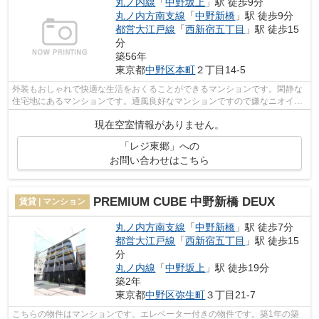
丸ノ内線
「
中野坂上
」駅 徒歩9分
丸ノ内方南支線
「
中野新橋
」駅 徒歩9分
都営大江戸線
「
西新宿五丁目
」駅 徒歩15
分
築56年
東京都
中野区
本町
２丁目14-5
外装もおしゃれで快適な生活をおくることができるマンションです。閑静な
住宅地にあるマンションです。通風良好なマンションですので嫌なニオイが
こもることもありません。2駅利用可能...
現在空室情報がありません。
「レジ東郷」への
お問い合わせはこちら
PREMIUM CUBE 中野新橋 DEUX
賃貸 | マンション
丸ノ内方南支線
「
中野新橋
」駅 徒歩7分
都営大江戸線
「
西新宿五丁目
」駅 徒歩15
分
丸ノ内線
「
中野坂上
」駅 徒歩19分
築2年
東京都
中野区
弥生町
３丁目21-7
こちらの物件はマンションです。エレベーター付きの物件です。築1年の築