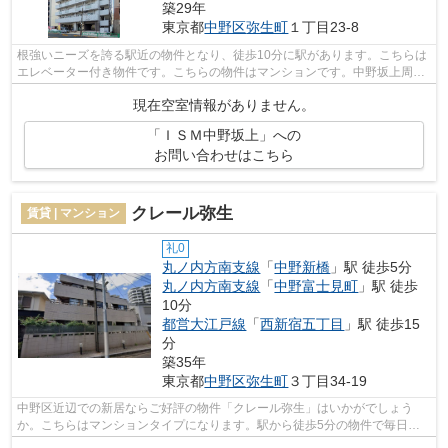
築29年
東京都
中野区
弥生町
１丁目23-8
根強いニーズを誇る駅近の物件となり、徒歩10分に駅があります。こちらは
エレベーター付き物件です。こちらの物件はマンションです。中野坂上周辺
の事なら、room-light@fudosan-crm.jp...
現在空室情報がありません。
「ＩＳＭ中野坂上」への
お問い合わせはこちら
クレール弥生
賃貸 | マンション
礼0
丸ノ内方南支線
「
中野新橋
」駅 徒歩5分
丸ノ内方南支線
「
中野富士見町
」駅 徒歩
10分
都営大江戸線
「
西新宿五丁目
」駅 徒歩15
分
築35年
東京都
中野区
弥生町
３丁目34-19
中野区近辺での新居ならご好評の物件「クレール弥生」はいかがでしょう
か。こちらはマンションタイプになります。駅から徒歩5分の物件で毎日の
通勤・通学が楽になります。お部屋探しを...