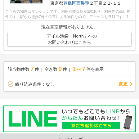
東京都
豊島区
西巣鴨
２丁目２２-１１
こちらの物件はマンションです。利用可能な駅が2駅あり、利便性の高い物
件です。駅から徒歩7分の位置にある物件なので、アクセスも良好です。11
階建てで、街並みに溶け込んだ落ち着い...
現在空室情報がありません。
「アイル池袋・North」への
お問い合わせはこちら
7
0
1～7
該当物件数
件
空き数
件
件を表示
変更
絞り込み条件：
なし