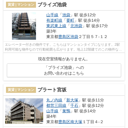
ブライズ池袋
賃貸 | マンション
山手線
「
池袋
」駅 徒歩12分
有楽町線
「
要町
」駅 徒歩14分
東武東上線
「
北池袋
」駅 徒歩17分
築3年
東京都
豊島区
池袋
２丁目５７-１２
エレベーター付きの物件です。こちらはマンションタイプになります。2駅
利用可能な物件なので行動範囲も広がります。地上12階建てのこの物件なら
景色もバッチリです。room-light@fudos...
現在空室情報がありません。
「ブライズ池袋」への
お問い合わせはこちら
プラート宮坂
賃貸 | マンション
丸ノ内線
「
新大塚
」駅 徒歩11分
都営三田線
「
千石
」駅 徒歩12分
山手線
「
巣鴨
」駅 徒歩14分
築4年
東京都
豊島区
南大塚
１丁目４-２