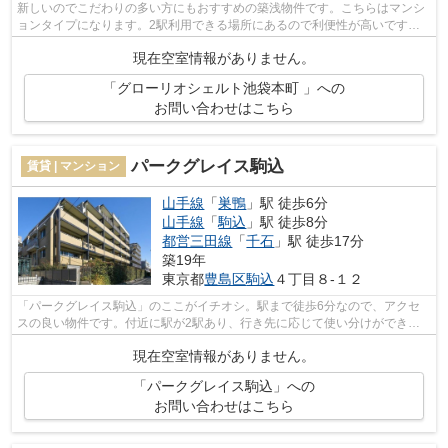
新しいのでこだわりの多い方にもおすすめの築浅物件です。こちらはマンシ
ョンタイプになります。2駅利用できる場所にあるので利便性が高いです。
徒歩3分で駅にアクセスできる物件です...
現在空室情報がありません。
「グローリオシェルト池袋本町 」への
お問い合わせはこちら
パークグレイス駒込
賃貸 | マンション
山手線
「
巣鴨
」駅 徒歩6分
山手線
「
駒込
」駅 徒歩8分
都営三田線
「
千石
」駅 徒歩17分
築19年
東京都
豊島区
駒込
４丁目８-１２
「パークグレイス駒込」のここがイチオシ。駅まで徒歩6分なので、アクセ
スの良い物件です。付近に駅が2駅あり、行き先に応じて使い分けができま
す。物件から駐車場までの距離は1994mで...
現在空室情報がありません。
「パークグレイス駒込」への
お問い合わせはこちら