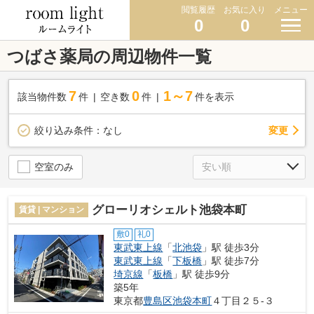
閲覧履歴
お気に入り
メニュー
0
0
つばさ薬局の周辺物件一覧
7
0
1～7
該当物件数
件
空き数
件
件を表示
変更
絞り込み条件：
なし
空室のみ
グローリオシェルト池袋本町
賃貸 | マンション
敷0
礼0
東武東上線
「
北池袋
」駅 徒歩3分
東武東上線
「
下板橋
」駅 徒歩7分
埼京線
「
板橋
」駅 徒歩9分
築5年
東京都
豊島区
池袋本町
４丁目２５-３