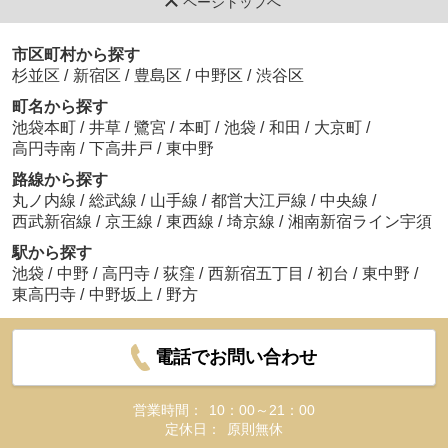
ページトップへ
市区町村から探す
杉並区
/
新宿区
/
豊島区
/
中野区
/
渋谷区
町名から探す
池袋本町
/
井草
/
鷺宮
/
本町
/
池袋
/
和田
/
大京町
/
高円寺南
/
下高井戸
/
東中野
路線から探す
丸ノ内線
/
総武線
/
山手線
/
都営大江戸線
/
中央線
/
西武新宿線
/
京王線
/
東西線
/
埼京線
/
湘南新宿ライン宇須
駅から探す
池袋
/
中野
/
高円寺
/
荻窪
/
西新宿五丁目
/
初台
/
東中野
/
東高円寺
/
中野坂上
/
野方
電話でお問い合わせ
営業時間：
10：00～21：00
定休日：
原則無休