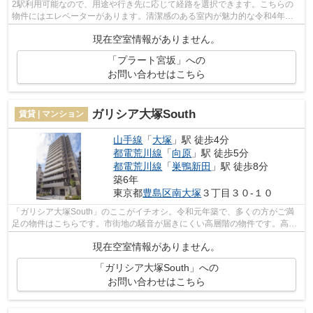
2駅利用可能なので、用途や行き先に応じて経路を選択できます。こちらの
物件にはエレベーターがあります。清潔感のある室内が魅力的な令和4年築
の物件となっており、一押しです。こち...
現在空室情報がありません。
「プラート宮坂」への
お問い合わせはこちら
ガリシア大塚South
賃貸 | マンション
山手線
「
大塚
」駅 徒歩4分
都電荒川線
「
向原
」駅 徒歩5分
都電荒川線
「
巣鴨新田
」駅 徒歩8分
築6年
東京都
豊島区
南大塚
３丁目３０-１０
「ガリシア大塚South」のここがイチオシ。令和元年築で、多くの方がご満
足の物件はこちらです。市街地の騒音が届きにくい高層階の物件です。高ニ
ーズな駅近の物件で、徒歩4分で駅に行...
現在空室情報がありません。
「ガリシア大塚South」への
お問い合わせはこちら