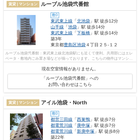
ルーブル池袋弐番館
賃貸 | マンション
敷0
東武東上線
「
北池袋
」駅 徒歩12分
山手線
「
池袋
」駅 徒歩14分
東武東上線
「
下板橋
」駅 徒歩14分
築3年
東京都
豊島区
池袋
４丁目２５-１２
ルーブル池袋弐番館：東武東上線北池袋駅にも近くて便利。共用部にはエレ
ベータ・敷地内ごみ置き場などが揃っております。こちらの物件はマンショ
ンです。当社では東武東上線北池袋駅...
現在空室情報がありません。
「ルーブル池袋弐番館」への
お問い合わせはこちら
アイル池袋・North
賃貸 | マンション
敷0
都営三田線
「
西巣鴨
」駅 徒歩7分
都電荒川線
「
庚申塚
」駅 徒歩7分
都電荒川線
「
新庚申塚
」駅 徒歩8分
築22年