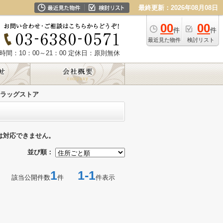
最終更新：2026年08月08日
00
00
件
件
最近見た物件
検討リスト
時間：10：00～21：00
定休日：原則無休
ラッグストア
は対応できません。
並び順：
1
1-1
該当公開件数
件
件表示