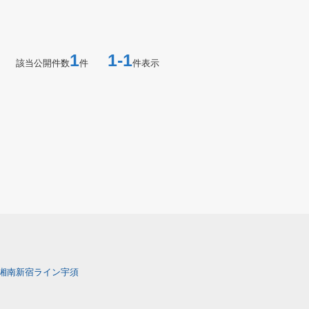
1
1-1
該当公開件数
件
件表示
湘南新宿ライン宇須