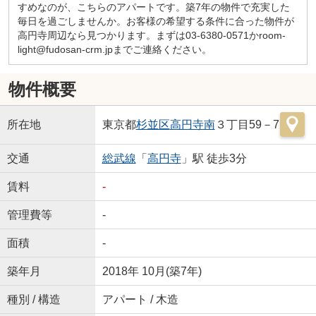
すめなのが、こちらのアパートです。築7年の物件で充実した
毎日を過ごしませんか。お客様の希望する条件に合った物件が
高円寺周辺なら見つかります。まずは03-6380-0571かroom-
light@fudosan-crm.jpまでご連絡ください。
物件概要
所在地
東京都
杉並区
高円寺南
３丁目59－7
交通
総武線
「
高円寺
」駅 徒歩3分
賃料
-
管理費等
-
面積
-
築年月
2018年 10月(築7年)
種別 / 構造
アパート / 木造