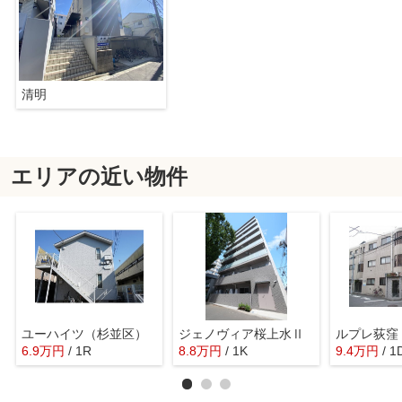
清明
エリアの近い物件
ユーハイツ（杉並区）
ジェノヴィア桜上水Ⅱ
ルプレ荻窪
6.9
万
円
/ 1R
8.8
万
円
/ 1K
9.4
万
円
/ 1