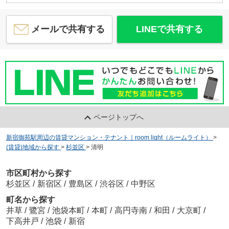
メールで共有する
LINEで共有する
ページトップへ
新宿御苑駅周辺の賃貸マンション・テナント｜room light（ルームライト）
>
(賃貸)地域から探す
>
杉並区
>
清明
市区町村から探す
杉並区
/
新宿区
/
豊島区
/
渋谷区
/
中野区
町名から探す
井草
/
鷺宮
/
池袋本町
/
本町
/
高円寺南
/
和田
/
大京町
/
下高井戸
/
池袋
/
新宿