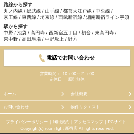
路線から探す
丸ノ内線
/
総武線
/
山手線
/
都営大江戸線
/
中央線
/
京王線
/
東西線
/
埼京線
/
西武新宿線
/
湘南新宿ライン宇須
駅から探す
中野
/
池袋
/
高円寺
/
西新宿五丁目
/
初台
/
東高円寺
/
東中野
/
高田馬場
/
中野坂上
/
野方
電話でお問い合わせ
営業時間：
10：00～21：00
定休日：
原則無休
ホーム
会社概要
お問い合わせ
物件リクエスト
プライバシーポリシー
利用規約
アクセスマップ
PCサイト
Copyright(c) room light 新宿店 All rights reserved.