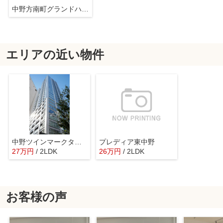
中野方南町グランドハイツ
エリアの近い物件
中野ツインマークタワー
プレディア東中野
27
万
円
/ 2LDK
26
万
円
/ 2LDK
お客様の声