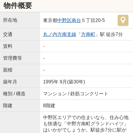
物件概要
所在地
東京都
中野区
南台
５丁目20-5
交通
丸ノ内方南支線
「
方南町
」駅 徒歩7分
賃料
-
管理費等
-
面積
-
築年月
1995年 9月(築30年)
種別 / 構造
マンション / 鉄筋コンクリート
階建
8階建
中野区エリアでの住まいなら、住み心地
も快適な「中野方南町グランドハイツ」
はいかがでしょうか。駅徒歩7分に駅が