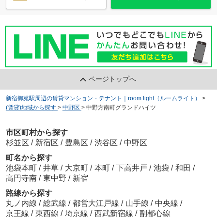
ページトップへ
新宿御苑駅周辺の賃貸マンション・テナント｜room light（ルームライト）
>
(賃貸)地域から探す
>
中野区
>
中野方南町グランドハイツ
市区町村から探す
杉並区
/
新宿区
/
豊島区
/
渋谷区
/
中野区
町名から探す
池袋本町
/
井草
/
大京町
/
本町
/
下高井戸
/
池袋
/
和田
/
高円寺南
/
東中野
/
新宿
路線から探す
丸ノ内線
/
総武線
/
都営大江戸線
/
山手線
/
中央線
/
京王線
/
東西線
/
埼京線
/
西武新宿線
/
副都心線