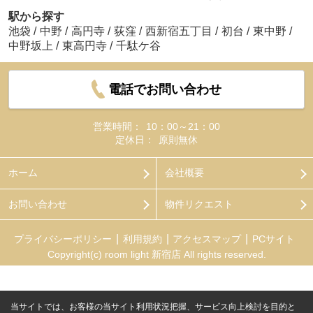
駅から探す
池袋
/
中野
/
高円寺
/
荻窪
/
西新宿五丁目
/
初台
/
東中野
/
中野坂上
/
東高円寺
/
千駄ケ谷
電話でお問い合わせ
営業時間：
10：00～21：00
定休日：
原則無休
ホーム
会社概要
お問い合わせ
物件リクエスト
プライバシーポリシー
利用規約
アクセスマップ
PCサイト
Copyright(c) room light 新宿店 All rights reserved.
当サイトでは、お客様の当サイト利用状況把握、サービス向上検討を目的と