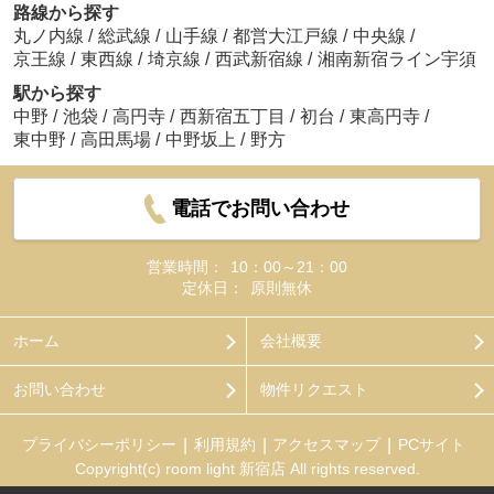
路線から探す
丸ノ内線
/
総武線
/
山手線
/
都営大江戸線
/
中央線
/
京王線
/
東西線
/
埼京線
/
西武新宿線
/
湘南新宿ライン宇須
駅から探す
中野
/
池袋
/
高円寺
/
西新宿五丁目
/
初台
/
東高円寺
/
東中野
/
高田馬場
/
中野坂上
/
野方
電話でお問い合わせ
営業時間：
10：00～21：00
定休日：
原則無休
ホーム
会社概要
お問い合わせ
物件リクエスト
プライバシーポリシー
利用規約
アクセスマップ
PCサイト
Copyright(c) room light 新宿店 All rights reserved.