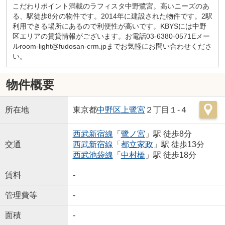
こだわりポイント満載のラフィスタ中野鷺宮。高いニーズのあ
る、駅徒歩8分の物件です。2014年に建設された物件です。2駅
利用できる場所にあるので利便性が高いです。KBYSには中野
区エリアの賃貸情報がございます。お電話03-6380-0571Eメー
ルroom-light@fudosan-crm.jpまでお気軽にお問い合わせくださ
い。
物件概要
所在地
東京都
中野区
上鷺宮
２丁目１-４
西武新宿線
「
鷺ノ宮
」駅 徒歩8分
交通
西武新宿線
「
都立家政
」駅 徒歩13分
西武池袋線
「
中村橋
」駅 徒歩18分
賃料
-
管理費等
-
面積
-