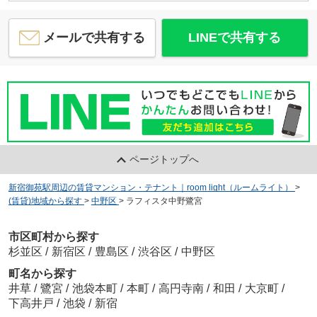
メールで共有する
LINEで共有する
ページトップへ
新宿御苑駅周辺の賃貸マンション・テナント｜room light（ルームライト）
>
(賃貸)地域から探す
>
中野区
>
ラフィスタ中野鷺宮
市区町村から探す
杉並区
/
新宿区
/
豊島区
/
渋谷区
/
中野区
町名から探す
井草
/
鷺宮
/
池袋本町
/
本町
/
高円寺南
/
和田
/
大京町
/
下高井戸
/
池袋
/
新宿