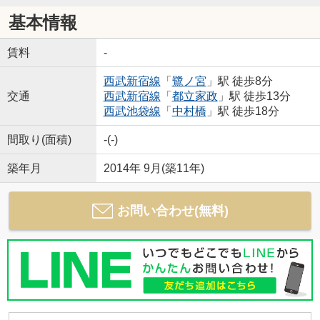
基本情報
賃料
-
西武新宿線
「
鷺ノ宮
」駅 徒歩8分
交通
西武新宿線
「
都立家政
」駅 徒歩13分
西武池袋線
「
中村橋
」駅 徒歩18分
間取り(面積)
-(-)
築年月
2014年 9月(築11年)
お問い合わせ(無料)