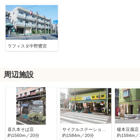
ラフィスタ中野鷺宮
周辺施設
喜久本そば店
サイクルステーションワタナベ下井草店
榎本豆腐店
約1560m／20分
約1584m／20分
約1584m／