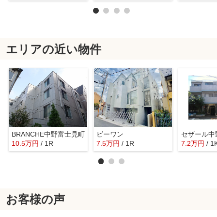
エリアの近い物件
BRANCHE中野富士見町
ビーワン
セザール中
10.5
万
円
/ 1R
7.5
万
円
/ 1R
7.2
万
円
/ 1
お客様の声