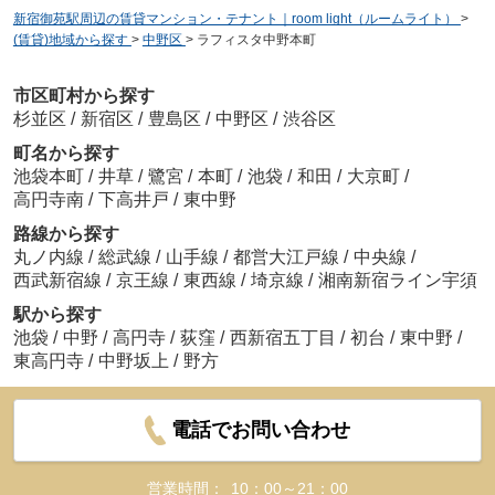
新宿御苑駅周辺の賃貸マンション・テナント｜room light（ルームライト）
>
(賃貸)地域から探す
>
中野区
>
ラフィスタ中野本町
市区町村から探す
杉並区
/
新宿区
/
豊島区
/
中野区
/
渋谷区
町名から探す
池袋本町
/
井草
/
鷺宮
/
本町
/
池袋
/
和田
/
大京町
/
高円寺南
/
下高井戸
/
東中野
路線から探す
丸ノ内線
/
総武線
/
山手線
/
都営大江戸線
/
中央線
/
西武新宿線
/
京王線
/
東西線
/
埼京線
/
湘南新宿ライン宇須
駅から探す
池袋
/
中野
/
高円寺
/
荻窪
/
西新宿五丁目
/
初台
/
東中野
/
東高円寺
/
中野坂上
/
野方
電話でお問い合わせ
営業時間：
10：00～21：00