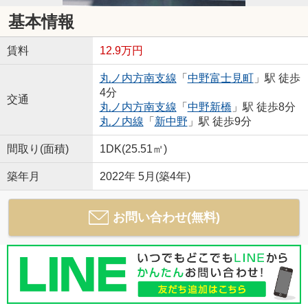
基本情報
賃料
12.9万円
丸ノ内方南支線
「
中野富士見町
」駅 徒歩
4分
交通
丸ノ内方南支線
「
中野新橋
」駅 徒歩8分
丸ノ内線
「
新中野
」駅 徒歩9分
間取り(面積)
1DK(25.51㎡)
築年月
2022年 5月(築4年)
お問い合わせ(無料)