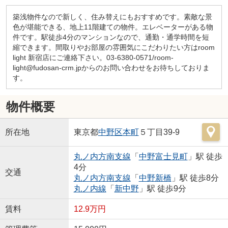
築浅物件なので新しく、住み替えにもおすすめです。素敵な景
色が堪能できる、地上11階建ての物件。エレベーターがある物
件です。駅徒歩4分のマンションなので、通勤・通学時間を短
縮できます。間取りやお部屋の雰囲気にこだわりたい方はroom
light 新宿店にご連絡下さい。03-6380-0571/room-
light@fudosan-crm.jpからのお問い合わせをお待ちしておりま
す。
物件概要
所在地
東京都
中野区
本町
５丁目39-9
丸ノ内方南支線
「
中野富士見町
」駅 徒歩
4分
交通
丸ノ内方南支線
「
中野新橋
」駅 徒歩8分
丸ノ内線
「
新中野
」駅 徒歩9分
賃料
12.9万円