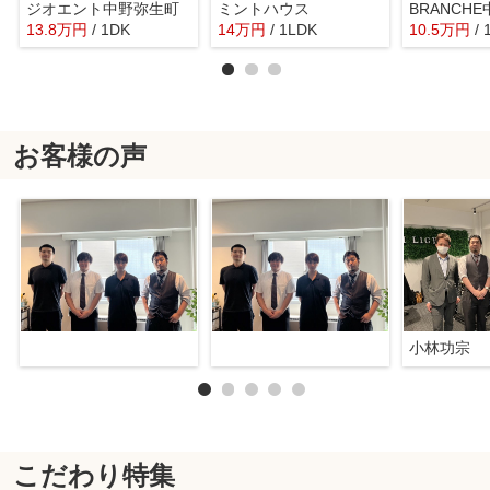
ジオエント中野弥生町
ミントハウス
BRANCH
13.8
万
円
/ 1DK
14
万
円
/ 1LDK
10.5
万
円
/ 
お客様の声
小林功宗
こだわり特集