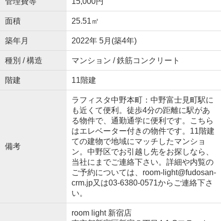
管理費等
15,000円
面積
25.51㎡
築年月
2022年 5月(築4年)
種別 / 構造
マンション / 鉄筋コンクリート
階建
11階建
ラフィスタ中野本町：中野富士見町駅に
も近くて便利。徒歩4分の距離に駅があ
る物件で、通勤通学に便利です。こちら
はエレベーター付きの物件です。11階建
ての建物で地域にマッチしたマンショ
備考
ン。中野区でお引越し先をお探しなら、
当社にまでご連絡下さい。詳細や内覧の
ご予約については、room-light@fudosan-
crm.jp又は03-6380-0571からご連絡下さ
い。
room light 新宿店