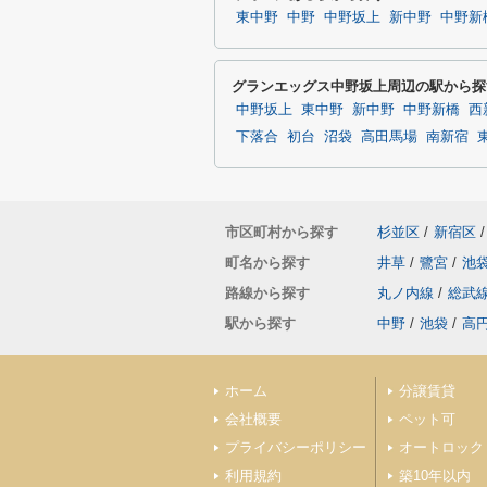
東中野
中野
中野坂上
新中野
中野新
グランエッグス中野坂上周辺の駅から探
中野坂上
東中野
新中野
中野新橋
西
下落合
初台
沼袋
高田馬場
南新宿
市区町村から探す
杉並区
/
新宿区
/
町名から探す
井草
/
鷺宮
/
池
路線から探す
丸ノ内線
/
総武
駅から探す
中野
/
池袋
/
高
ホーム
分譲賃貸
会社概要
ペット可
プライバシーポリシー
オートロック
利用規約
築10年以内