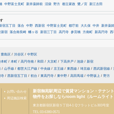
橋
中野富士見町
新井薬師前
沼袋
野方
都立家政
鷺ノ宮
新江古田
す
新宿五丁目
落合
中野
西新宿
中野富士見町
都庁前
大久保
中井
新井薬
東新宿
落合南長崎
幡ヶ谷
新宿三丁目
高円寺
参宮橋
方南町
新高円寺
西
豊島区
/
渋谷区
/
中野区
袋本町
/
本町
/
高円寺南
/
和田
/
大京町
/
下高井戸
/
池袋
/
新宿
線
/
山手線
/
都営大江戸線
/
中央線
/
京王線
/
東西線
/
埼京線
/
西武新宿線
/
円寺
/
西新宿五丁目
/
初台
/
東高円寺
/
東中野
/
高田馬場
/
中野坂上
/
野方
新宿御苑駅周辺で賃貸マンション・テナン
お問い合わせ
物件をお探しならroom light（ルームライ
周辺施設検索
東京都新宿区新宿５丁目4-1 Qフラットビル303号室
TEL:03-6380-0571