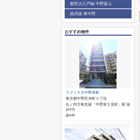
都営大江戸線 中野坂上
総武線 東中野
おすすめ物件
ラフィスタ中野本町
東京都中野区本町５丁目
丸ノ内方南支線「中野富士見町」駅 徒
歩4分
築4年