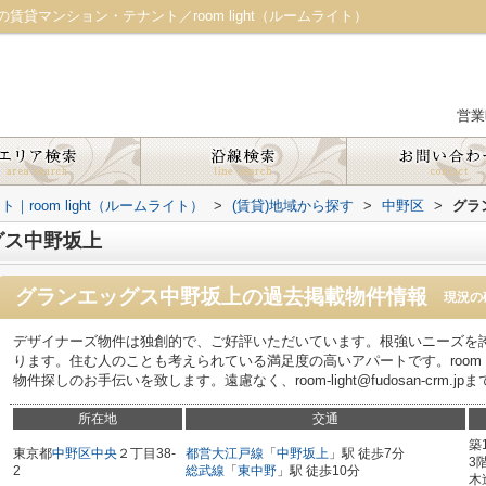
貸マンション・テナント／room light（ルームライト）
営業
oom light（ルームライト）
>
(賃貸)地域から探す
>
中野区
>
グラ
グス中野坂上
グランエッグス中野坂上
の過去掲載物件情報
現況の
デザイナーズ物件は独創的で、ご好評いただいています。根強いニーズを
ります。住む人のことも考えられている満足度の高いアパートです。room l
物件探しのお手伝いを致します。遠慮なく、room-light@fudosan-crm
所在地
交通
築
東京都
中野区
中央
２丁目38-
都営大江戸線
「
中野坂上
」駅 徒歩7分
3
2
総武線
「
東中野
」駅 徒歩10分
木