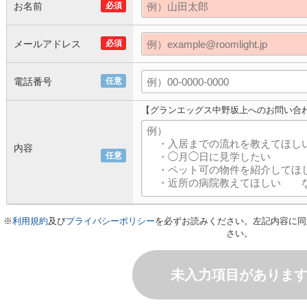
お名前
必須
メールアドレス
必須
電話番号
任意
【グランエッグス中野坂上へのお問い合
内容
任意
※
利用規約
及び
プライバシーポリシー
を必ずお読みください。左記内容に同
さい。
未入力項目がありま