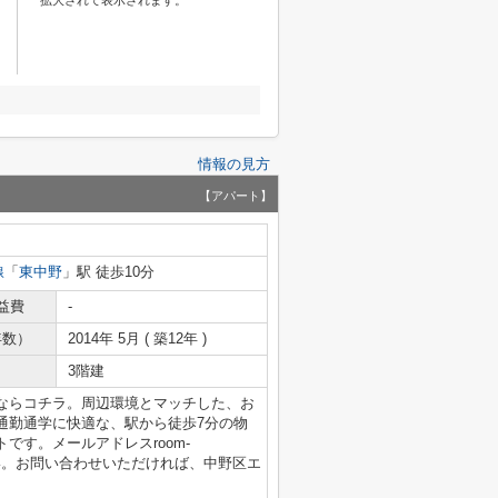
拡大されて表示されます。
情報の見方
【アパート】
線
「
東中野
」駅 徒歩10分
益費
-
年数）
2014年 5月 ( 築12年 )
3階建
ならコチラ。周辺環境とマッチした、お
通勤通学に快適な、駅から徒歩7分の物
です。メールアドレスroom-
せください。お問い合わせいただければ、中野区エ