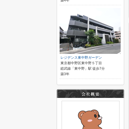
築4年
レジデンス東中野ガーデン
東京都中野区東中野５丁目
総武線「東中野」駅 徒歩7分
築3年