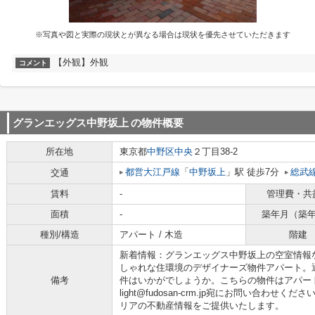
※写真や図と実際の現状とが異なる場合は現状を優先させていただきます
【外観】外観
コメント
グランエッグス中野坂上
の物件概要
所在地
東京都
中野区
中央
２丁目38-2
都営大江戸線
「
中野坂上
」駅 徒歩7分
総武
交通
賃料
-
管理費・共
面積
-
築年月（築
種別/構造
アパート / 木造
階建
新着情報：グランエッグス中野坂上の空室情報
しゃれな住環境のデザイナーズ物件アパート。
備考
件はいかがでしょうか。こちらの物件はアパート
light@fudosan-crm.jp宛にお問い合わ
リアの不動産情報をご提供いたします。