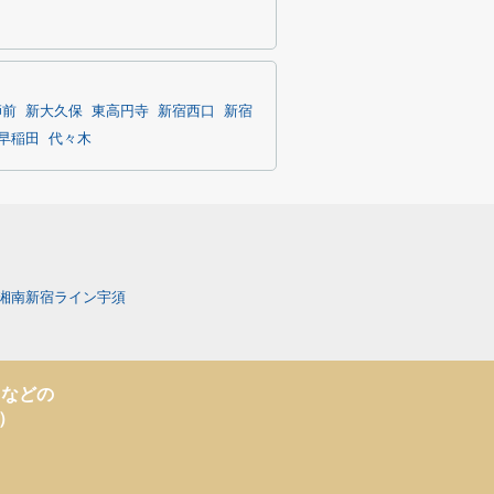
師前
新大久保
東高円寺
新宿西口
新宿
早稲田
代々木
湘南新宿ライン宇須
トなどの
ト）