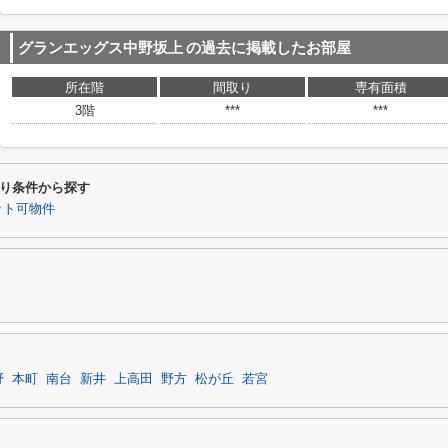
グランエッグス中野坂上
の過去に掲載したお部屋
所在階
間取り
専有面積
3階
***
***
り条件から探す
ット可物件
野
本町
南台
新井
上高田
野方
松が丘
若宮