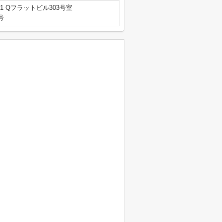
1 Qフラットビル303号室
号