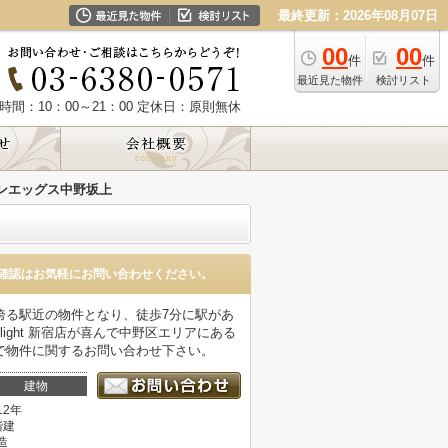
最終更新：2026年08月07日
00
00
件
件
最近見た物件
検討リスト
時間：10：00～21：00
定休日：原則無休
ンエッグス中野坂上
確認はお気軽にお問い合わせください。
誇る駅近の物件となり、徒歩7分に駅があ
ight 新宿店が喜んで中野区エリアにある
.jpまで物件に関するお問い合わせ下さい。
建物
12年
階建
造