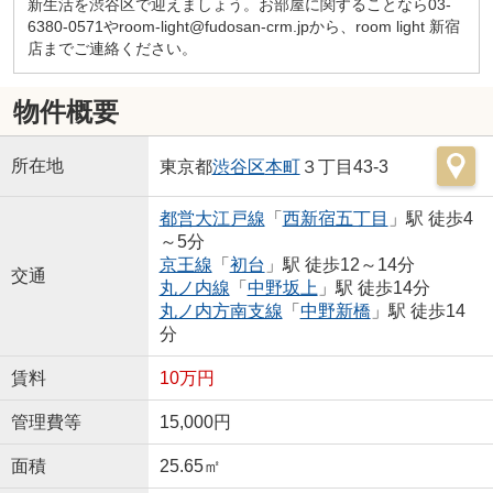
新生活を渋谷区で迎えましょう。お部屋に関することなら03-
6380-0571やroom-light@fudosan-crm.jpから、room light 新宿
店までご連絡ください。
物件概要
所在地
東京都
渋谷区
本町
３丁目43-3
都営大江戸線
「
西新宿五丁目
」駅 徒歩4
～5分
京王線
「
初台
」駅 徒歩12～14分
交通
丸ノ内線
「
中野坂上
」駅 徒歩14分
丸ノ内方南支線
「
中野新橋
」駅 徒歩14
分
賃料
10万円
管理費等
15,000円
面積
25.65㎡