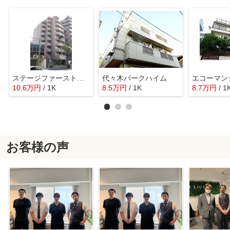
ステージファースト代々木
代々木パークハイム
エコーマン
10.6
万
円
/ 1K
8.5
万
円
/ 1K
8.7
万
円
/ 1
お客様の声