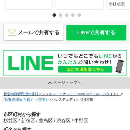
小林功宗
メールで共有する
LINEで共有する
ページトップへ
新宿御苑駅周辺の賃貸マンション・テナント｜room light（ルームライト）
>
(賃貸)地域から探す
>
渋谷区
>
パレステュディオ渋谷本町
市区町村から探す
杉並区
/
新宿区
/
豊島区
/
渋谷区
/
中野区
町名から探す