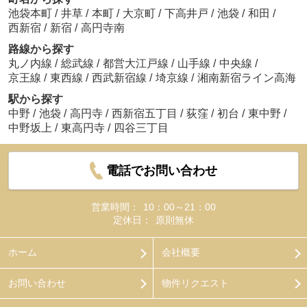
池袋本町
/
井草
/
本町
/
大京町
/
下高井戸
/
池袋
/
和田
/
西新宿
/
新宿
/
高円寺南
路線から探す
丸ノ内線
/
総武線
/
都営大江戸線
/
山手線
/
中央線
/
京王線
/
東西線
/
西武新宿線
/
埼京線
/
湘南新宿ライン高海
駅から探す
中野
/
池袋
/
高円寺
/
西新宿五丁目
/
荻窪
/
初台
/
東中野
/
中野坂上
/
東高円寺
/
四谷三丁目
電話でお問い合わせ
営業時間：
10：00～21：00
定休日：
原則無休
ホーム
会社概要
お問い合わせ
物件リクエスト