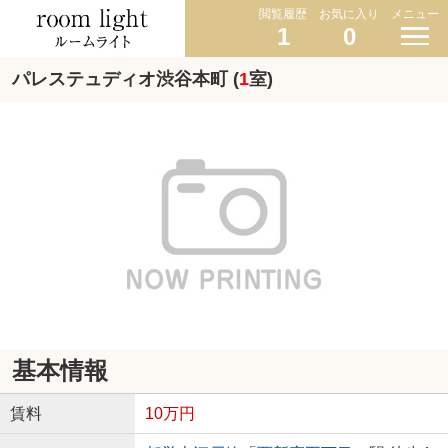
閲覧履歴
お気に入り
メニュー
1
0
パレステュディオ渋谷本町 (
1
室)
基本情報
賃料
10万円