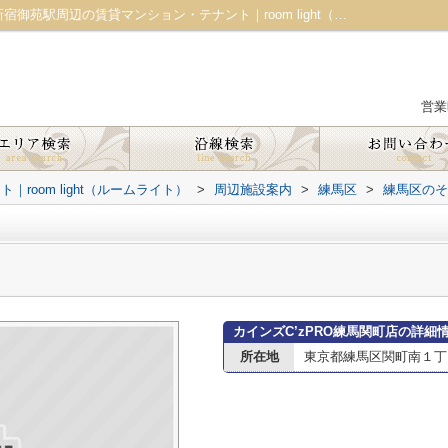
カインズC’zPRO練馬関町店情報ページ｜新宿御苑駅周辺の賃貸マンション・テナント｜room light（ルームライト）
営業
oom light（ルームライト）
>
周辺施設案内
>
練馬区
>
練馬区のそ
カインズC’zPRO練馬関町店の詳細
所在地
東京都練馬区関町南１丁目