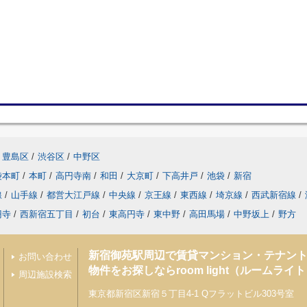
豊島区
/
渋谷区
/
中野区
袋本町
/
本町
/
高円寺南
/
和田
/
大京町
/
下高井戸
/
池袋
/
新宿
線
/
山手線
/
都営大江戸線
/
中央線
/
京王線
/
東西線
/
埼京線
/
西武新宿線
/
円寺
/
西新宿五丁目
/
初台
/
東高円寺
/
東中野
/
高田馬場
/
中野坂上
/
野方
新宿御苑駅周辺で賃貸マンション・テナン
お問い合わせ
物件をお探しならroom light（ルームライ
周辺施設検索
東京都新宿区新宿５丁目4-1 Qフラットビル303号室