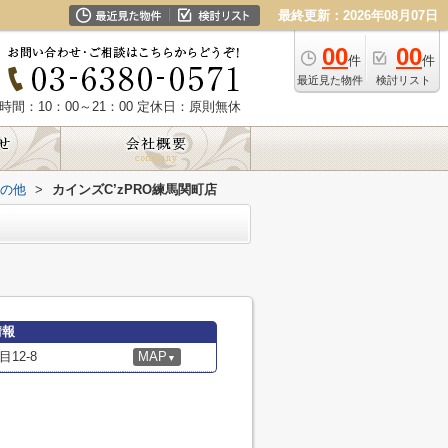
最終更新：2026年08月07日
00
00
件
件
最近見た物件
検討リスト
時間：10：00～21：00
定休日：原則無休
の他
>
カインズC’zPRO練馬関町店
情報
12-8
MAP
▼