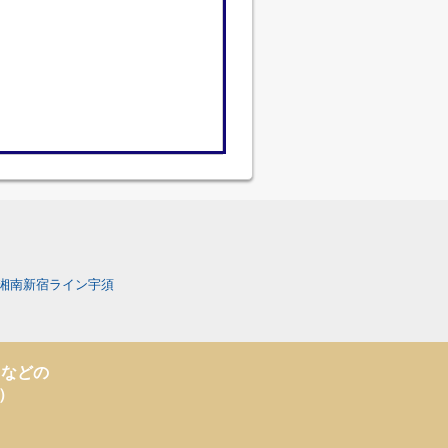
湘南新宿ライン宇須
トなどの
ト）