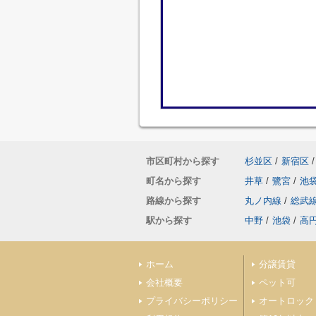
市区町村から探す
杉並区
/
新宿区
/
町名から探す
井草
/
鷺宮
/
池
路線から探す
丸ノ内線
/
総武
駅から探す
中野
/
池袋
/
高
ホーム
分譲賃貸
会社概要
ペット可
プライバシーポリシー
オートロック