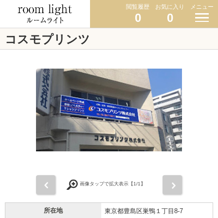
閲覧履歴
お気に入り
メニュー
0
0
コスモプリンツ
前
次
画像タップで拡大表示【
1
/1】
所在地
東京都豊島区巣鴨１丁目8-7