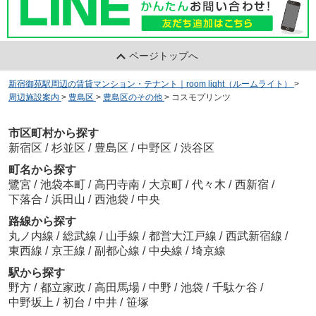
ページトップへ
新宿御苑駅周辺の賃貸マンション・テナント｜room light（ルームライト）
>
周辺施設案内
>
豊島区
>
豊島区のその他
>
コスモプリンツ
市区町村から探す
新宿区
/
杉並区
/
豊島区
/
中野区
/
渋谷区
町名から探す
鷺宮
/
池袋本町
/
高円寺南
/
大京町
/
代々木
/
西新宿
/
下落合
/
浜田山
/
西池袋
/
中央
路線から探す
丸ノ内線
/
総武線
/
山手線
/
都営大江戸線
/
西武新宿線
/
東西線
/
京王線
/
副都心線
/
中央線
/
埼京線
駅から探す
野方
/
都立家政
/
高田馬場
/
中野
/
池袋
/
千駄ケ谷
/
中野坂上
/
初台
/
中井
/
笹塚