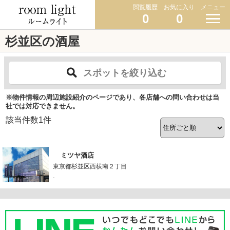
閲覧履歴
お気に入り
メニュー
0
0
杉並区の酒屋
スポットを絞り込む
※物件情報の周辺施設紹介のページであり、各店舗への問い合わせは当
社では対応できません。
該当件数
1
件
ミツヤ酒店
東京都杉並区西荻南２丁目
-