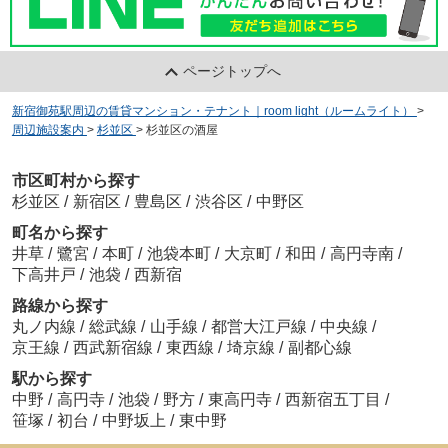
ページトップへ
新宿御苑駅周辺の賃貸マンション・テナント｜room light（ルームライト）
>
周辺施設案内
>
杉並区
>
杉並区の酒屋
市区町村から探す
杉並区
/
新宿区
/
豊島区
/
渋谷区
/
中野区
町名から探す
井草
/
鷺宮
/
本町
/
池袋本町
/
大京町
/
和田
/
高円寺南
/
下高井戸
/
池袋
/
西新宿
路線から探す
丸ノ内線
/
総武線
/
山手線
/
都営大江戸線
/
中央線
/
京王線
/
西武新宿線
/
東西線
/
埼京線
/
副都心線
駅から探す
中野
/
高円寺
/
池袋
/
野方
/
東高円寺
/
西新宿五丁目
/
笹塚
/
初台
/
中野坂上
/
東中野