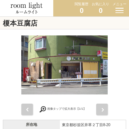
閲覧履歴
お気に入り
メニュー
0
0
榎本豆腐店
前
次
画像タップで拡大表示【
1
/1】
所在地
東京都杉並区井草２丁目8-20