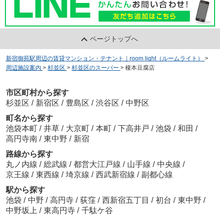
ページトップへ
新宿御苑駅周辺の賃貸マンション・テナント｜room light（ルームライト）
>
周辺施設案内
>
杉並区
>
杉並区のスーパー
>
榎本豆腐店
市区町村から探す
杉並区
/
新宿区
/
豊島区
/
渋谷区
/
中野区
町名から探す
池袋本町
/
井草
/
大京町
/
本町
/
下高井戸
/
池袋
/
和田
/
高円寺南
/
東中野
/
新宿
路線から探す
丸ノ内線
/
総武線
/
都営大江戸線
/
山手線
/
中央線
/
京王線
/
東西線
/
埼京線
/
西武新宿線
/
副都心線
駅から探す
池袋
/
中野
/
高円寺
/
荻窪
/
西新宿五丁目
/
初台
/
東中野
/
中野坂上
/
東高円寺
/
千駄ケ谷