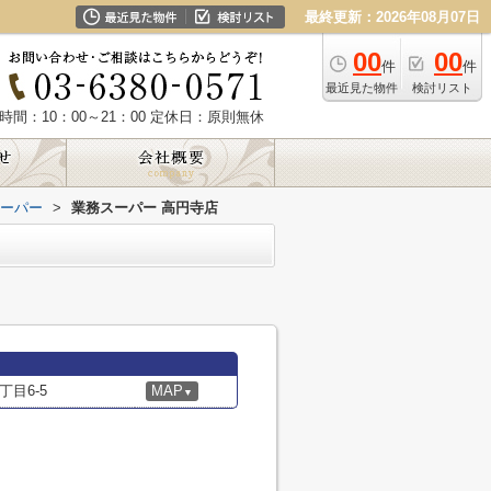
最終更新：2026年08月07日
00
00
件
件
最近見た物件
検討リスト
時間：10：00～21：00
定休日：原則無休
ーパー
>
業務スーパー 高円寺店
目6-5
MAP
▼