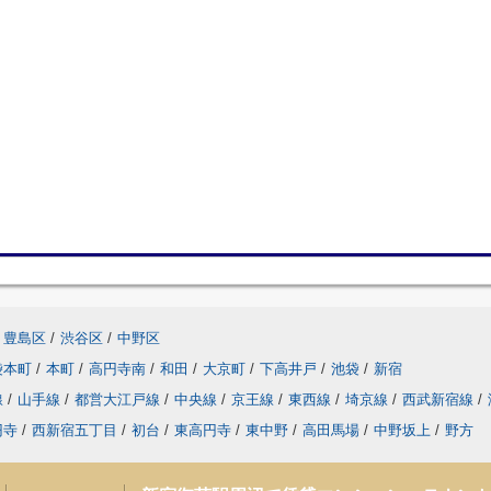
豊島区
/
渋谷区
/
中野区
袋本町
/
本町
/
高円寺南
/
和田
/
大京町
/
下高井戸
/
池袋
/
新宿
線
/
山手線
/
都営大江戸線
/
中央線
/
京王線
/
東西線
/
埼京線
/
西武新宿線
/
円寺
/
西新宿五丁目
/
初台
/
東高円寺
/
東中野
/
高田馬場
/
中野坂上
/
野方