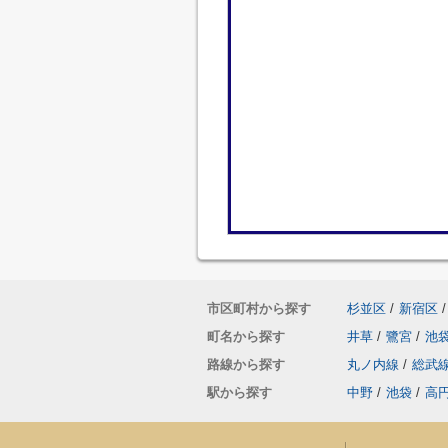
市区町村から探す
杉並区
/
新宿区
/
町名から探す
井草
/
鷺宮
/
池
路線から探す
丸ノ内線
/
総武
駅から探す
中野
/
池袋
/
高