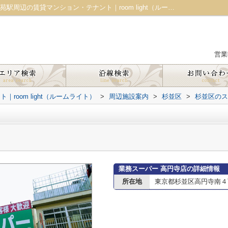
業務スーパー 高円寺店情報ページ｜新宿御苑駅周辺の賃貸マンション・テナント｜room light（ルームライト）
営業
oom light（ルームライト）
>
周辺施設案内
>
杉並区
>
杉並区のス
業務スーパー 高円寺店の詳細情報
所在地
東京都杉並区高円寺南４丁