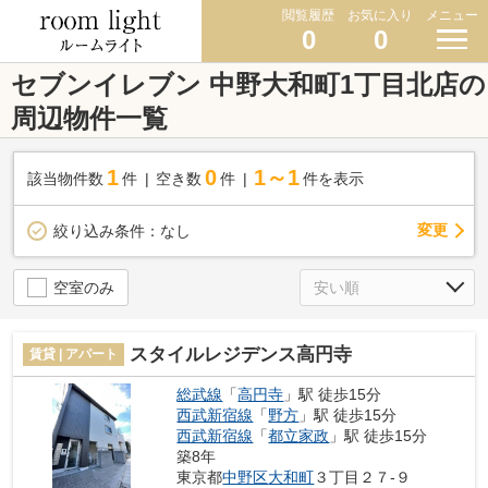
閲覧履歴
お気に入り
メニュー
0
0
セブンイレブン 中野大和町1丁目北店の
周辺物件一覧
1
0
1～1
該当物件数
件
空き数
件
件を表示
変更
絞り込み条件：
なし
空室のみ
スタイルレジデンス高円寺
賃貸 | アパート
総武線
「
高円寺
」駅 徒歩15分
西武新宿線
「
野方
」駅 徒歩15分
西武新宿線
「
都立家政
」駅 徒歩15分
築8年
東京都
中野区
大和町
３丁目２７-９