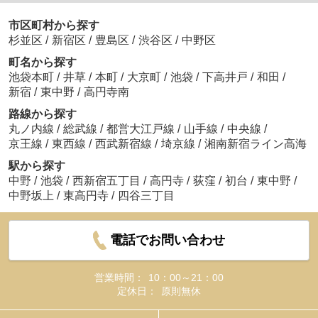
市区町村から探す
杉並区
/
新宿区
/
豊島区
/
渋谷区
/
中野区
町名から探す
池袋本町
/
井草
/
本町
/
大京町
/
池袋
/
下高井戸
/
和田
/
新宿
/
東中野
/
高円寺南
路線から探す
丸ノ内線
/
総武線
/
都営大江戸線
/
山手線
/
中央線
/
京王線
/
東西線
/
西武新宿線
/
埼京線
/
湘南新宿ライン高海
駅から探す
中野
/
池袋
/
西新宿五丁目
/
高円寺
/
荻窪
/
初台
/
東中野
/
中野坂上
/
東高円寺
/
四谷三丁目
電話でお問い合わせ
営業時間：
10：00～21：00
定休日：
原則無休