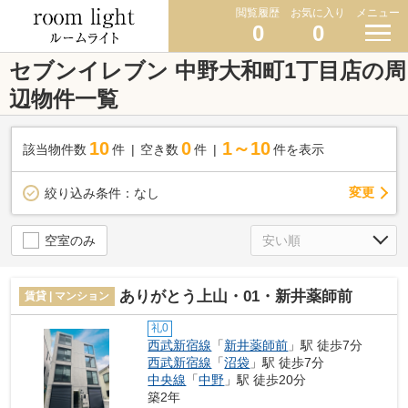
閲覧履歴
お気に入り
メニュー
0
0
セブンイレブン 中野大和町1丁目店の周
辺物件一覧
10
0
1～10
該当物件数
件
空き数
件
件を表示
変更
絞り込み条件：
なし
空室のみ
ありがとう上山・01・新井薬師前
賃貸 | マンション
礼0
西武新宿線
「
新井薬師前
」駅 徒歩7分
西武新宿線
「
沼袋
」駅 徒歩7分
中央線
「
中野
」駅 徒歩20分
築2年