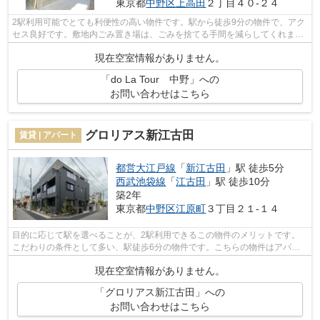
東京都
中野区
上高田
２丁目４０-２４
2駅利用可能でとても利便性の高い物件です。駅から徒歩9分の物件で、アク
セス良好です。敷地内ごみ置き場は、ごみを捨てる手間を減らしてくれま
す。清潔感のある室内が魅力的な2019年...
現在空室情報がありません。
「do La Tour 中野」への
お問い合わせはこちら
グロリアス新江古田
賃貸 | アパート
都営大江戸線
「
新江古田
」駅 徒歩5分
西武池袋線
「
江古田
」駅 徒歩10分
築2年
東京都
中野区
江原町
３丁目２１-１４
目的に応じて駅を選べることが、2駅利用できるこの物件のメリットです。
こだわりの条件として多い、駅徒歩6分の物件です。こちらの物件はアパー
トです。利便性の高い設備も充実した、...
現在空室情報がありません。
「グロリアス新江古田」への
お問い合わせはこちら