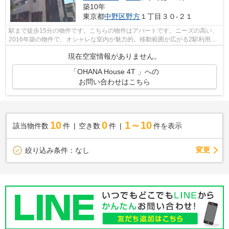
築10年
東京都
中野区
野方
１丁目３０-２１
駅まで徒歩15分の物件です。こちらの物件はアパートです。ニーズの高い、
2016年築の物件で、オシャレな室内が魅力的。移動範囲が広がる2駅利用可
能な物件です。より詳しい情報や内見の...
現在空室情報がありません。
「OHANA House 4T 」への
お問い合わせはこちら
10
0
1～10
該当物件数
件
空き数
件
件を表示
変更
絞り込み条件：
なし