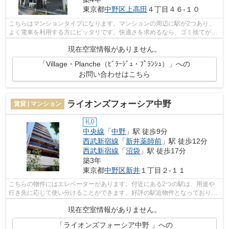
東京都
中野区
上高田
４丁目４６-１０
こちらはマンションタイプになります。マンションの周辺に駅が2つあり、
よく電車を利用する方にピッタリです。快適さを求めるなら、ゴミ捨てが楽
な敷地内ごみ置き場のある物件がお勧め...
現在空室情報がありません。
「Village・Planche（ﾋﾞﾗｰｼﾞｭ・ﾌﾟﾗﾝｼｭ）」への
お問い合わせはこちら
ライオンズフォーシア中野
賃貸 | マンション
礼0
中央線
「
中野
」駅 徒歩9分
西武新宿線
「
新井薬師前
」駅 徒歩12分
西武新宿線
「
沼袋
」駅 徒歩17分
築3年
東京都
中野区
新井
１丁目２-１１
こちらの物件にはエレベーターがあります。付近にある2つの駅は、用途や
行き先に応じて使い分けることができます。好評の駅近物件となっており、
駅より徒歩9分に立地しています。令和5...
現在空室情報がありません。
「ライオンズフォーシア中野 」への