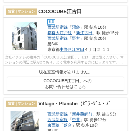
COCOCUBE江古田
賃貸 | マンション
礼0
西武新宿線
「
沼袋
」駅 徒歩10分
都営大江戸線
「
新江古田
」駅 徒歩15分
西武新宿線
「
野方
」駅 徒歩20分
築6年
東京都
中野区
江古田
４丁目２-１１
当社イチオシの物件の「COCOCUBE江古田」。ぜひ一度ご覧ください。マ
ンションの周辺に駅が2つあり、よく電車を利用する方にピッタリです。徒
歩10分に駅のある、ニーズの高い物件です。...
現在空室情報がありません。
「COCOCUBE江古田」への
お問い合わせはこちら
Village・Planche（ﾋﾞﾗｰｼﾞｭ・ﾌﾟﾗﾝｼｭ）
賃貸 | マンション
西武新宿線
「
新井薬師前
」駅 徒歩5分
西武新宿線
「
中井
」駅 徒歩17分
東西線
「
落合
」駅 徒歩18分
築4年