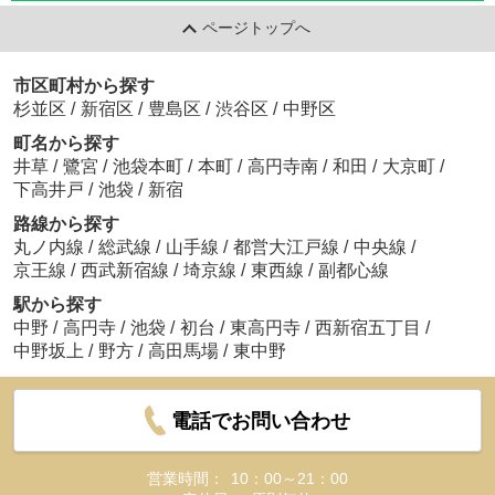
ページトップへ
市区町村から探す
杉並区
/
新宿区
/
豊島区
/
渋谷区
/
中野区
町名から探す
井草
/
鷺宮
/
池袋本町
/
本町
/
高円寺南
/
和田
/
大京町
/
下高井戸
/
池袋
/
新宿
路線から探す
丸ノ内線
/
総武線
/
山手線
/
都営大江戸線
/
中央線
/
京王線
/
西武新宿線
/
埼京線
/
東西線
/
副都心線
駅から探す
中野
/
高円寺
/
池袋
/
初台
/
東高円寺
/
西新宿五丁目
/
中野坂上
/
野方
/
高田馬場
/
東中野
電話でお問い合わせ
営業時間：
10：00～21：00