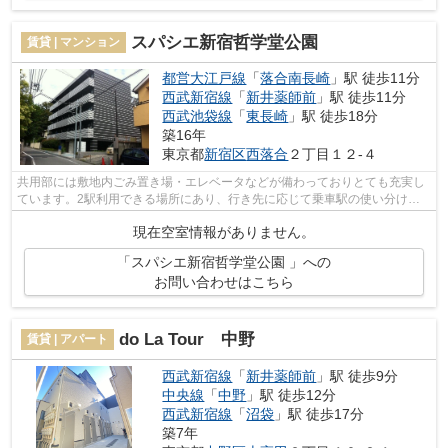
スパシエ新宿哲学堂公園
賃貸 | マンション
都営大江戸線
「
落合南長崎
」駅 徒歩11分
西武新宿線
「
新井薬師前
」駅 徒歩11分
西武池袋線
「
東長崎
」駅 徒歩18分
築16年
東京都
新宿区
西落合
２丁目１２-４
共用部には敷地内ごみ置き場・エレベータなどが備わっておりとても充実し
ています。2駅利用できる場所にあり、行き先に応じて乗車駅の使い分けが
できます。ありきたりの物件にはない、...
現在空室情報がありません。
「スパシエ新宿哲学堂公園 」への
お問い合わせはこちら
do La Tour 中野
賃貸 | アパート
西武新宿線
「
新井薬師前
」駅 徒歩9分
中央線
「
中野
」駅 徒歩12分
西武新宿線
「
沼袋
」駅 徒歩17分
築7年