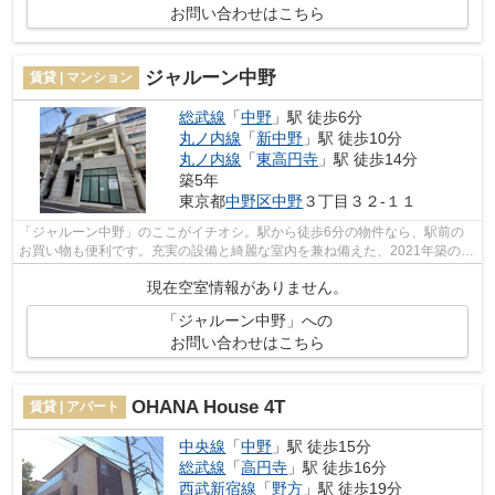
お問い合わせはこちら
ジャルーン中野
賃貸 | マンション
総武線
「
中野
」駅 徒歩6分
丸ノ内線
「
新中野
」駅 徒歩10分
丸ノ内線
「
東高円寺
」駅 徒歩14分
築5年
東京都
中野区
中野
３丁目３２-１１
「ジャルーン中野」のここがイチオシ。駅から徒歩6分の物件なら、駅前の
お買い物も便利です。充実の設備と綺麗な室内を兼ね備えた、2021年築の物
件です。こちらの物件はマンションです...
現在空室情報がありません。
「ジャルーン中野」への
お問い合わせはこちら
OHANA House 4T
賃貸 | アパート
中央線
「
中野
」駅 徒歩15分
総武線
「
高円寺
」駅 徒歩16分
西武新宿線
「
野方
」駅 徒歩19分