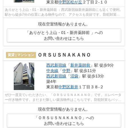
東京都
中野区
松が丘
２丁目２-１０
ありがとう上山・01・新井薬師前 ：西武新宿線新井薬師前にも近くて便利。
駅から徒歩7分の位置にある物件なので、アクセスも良好です。防犯対策も
バッチリなマンションタイプの物件で...
現在空室情報がありません。
「ありがとう上山・01・新井薬師前 」への
お問い合わせはこちら
ＯＲＳＵＳＮＡＫＡＮＯ
賃貸 | マンション
西武新宿線
「
新井薬師前
」駅 徒歩9分
中央線
「
中野
」駅 徒歩11分
西武新宿線
「
沼袋
」駅 徒歩13分
築4年
東京都
中野区
新井
１丁目３８-２
ぜひ一度見ていただきたい、「ＯＲＳＵＳＮＡＫＡＮＯ」です。エレベータ
ー付き物件です。まだまだ新しい築浅物件はこちらです。防犯対策もバッチ
リなマンションタイプの物件です。KBY...
現在空室情報がありません。
「ＯＲＳＵＳＮＡＫＡＮＯ」への
お問い合わせはこちら