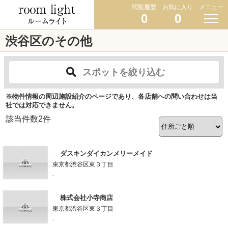
閲覧履歴
お気に入り
メニュー
0
0
渋谷区のその他
スポットを絞り込む
※物件情報の周辺施設紹介のページであり、各店舗への問い合わせは当
社では対応できません。
該当件数
2
件
ダスキンダイカンメリーメイド
東京都渋谷区東３丁目
-
株式会社小寺商店
東京都渋谷区東３丁目
-