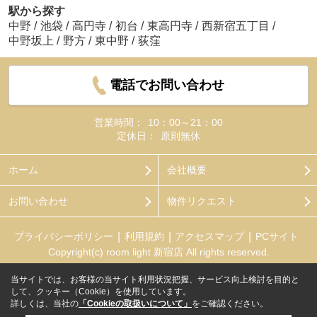
駅から探す
中野
/
池袋
/
高円寺
/
初台
/
東高円寺
/
西新宿五丁目
/
中野坂上
/
野方
/
東中野
/
荻窪
電話でお問い合わせ
営業時間：
10：00～21：00
定休日：
原則無休
ホーム
会社概要
お問い合わせ
物件リクエスト
プライバシーポリシー
利用規約
アクセスマップ
PCサイト
Copyright(c) room light 新宿店 All rights reserved.
当サイトでは、お客様の当サイト利用状況把握、サービス向上検討を目的と
して、クッキー（Cookie）を使用しています。
詳しくは、当社の
「Cookieの取扱いについて」
をご確認ください。