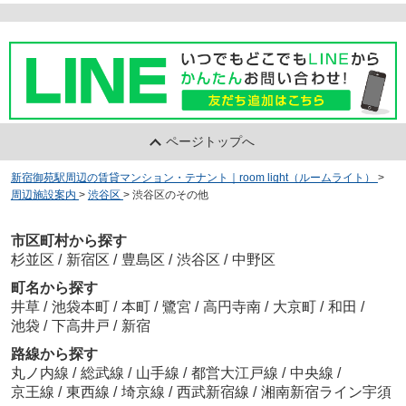
ページトップへ
新宿御苑駅周辺の賃貸マンション・テナント｜room light（ルームライト）
>
周辺施設案内
>
渋谷区
>
渋谷区のその他
市区町村から探す
杉並区
/
新宿区
/
豊島区
/
渋谷区
/
中野区
町名から探す
井草
/
池袋本町
/
本町
/
鷺宮
/
高円寺南
/
大京町
/
和田
/
池袋
/
下高井戸
/
新宿
路線から探す
丸ノ内線
/
総武線
/
山手線
/
都営大江戸線
/
中央線
/
京王線
/
東西線
/
埼京線
/
西武新宿線
/
湘南新宿ライン宇須