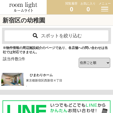
閲覧履歴
お気に入り
メニュー
0
0
新宿区の幼稚園
スポットを絞り込む
※物件情報の周辺施設紹介のページであり、各店舗への問い合わせは当
社では対応できません。
該当件数
1
件
ひまわりホーム
東京都新宿区西新宿４丁目
-