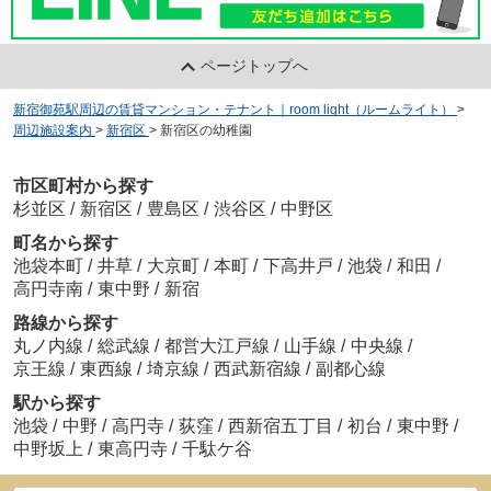
ページトップへ
新宿御苑駅周辺の賃貸マンション・テナント｜room light（ルームライト）
>
周辺施設案内
>
新宿区
>
新宿区の幼稚園
市区町村から探す
杉並区
/
新宿区
/
豊島区
/
渋谷区
/
中野区
町名から探す
池袋本町
/
井草
/
大京町
/
本町
/
下高井戸
/
池袋
/
和田
/
高円寺南
/
東中野
/
新宿
路線から探す
丸ノ内線
/
総武線
/
都営大江戸線
/
山手線
/
中央線
/
京王線
/
東西線
/
埼京線
/
西武新宿線
/
副都心線
駅から探す
池袋
/
中野
/
高円寺
/
荻窪
/
西新宿五丁目
/
初台
/
東中野
/
中野坂上
/
東高円寺
/
千駄ケ谷