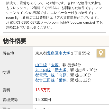
築浅で、設備もそろっている物件です。きれいな物件で気持ち
もフレッシュ。12階建てで街並みにも馴染んだ物件です。マン
ションタイプのお部屋です。エレベーター付きの物件です。
room light 新宿店には豊島区エリアの賃貸情報がございます。
お電話03-6380-0571Eメールroom-light@fudosan-crm.jpまでお
気軽にお問い合わせください。
物件概要
所在地
東京都
豊島区
南大塚
１丁目55-2
山手線
「
大塚
」駅 徒歩4分
丸ノ内線
「
新大塚
」駅 徒歩9～10分
交通
都電荒川線
「
向原
」駅 徒歩10分
都営三田線
「
巣鴨
」駅 徒歩12分
賃料
13.5万円
管理費等
15,000円