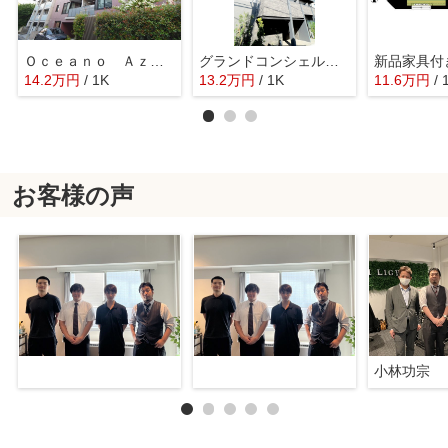
Ｏｃｅａｎｏ Ａｚｕｌ
グランドコンシェルジュ池袋本町イースト
14.2
万
円
/ 1K
13.2
万
円
/ 1K
11.6
万
円
/ 
お客様の声
小林功宗