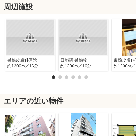
周辺施設
巣鴨皮膚科医院
日能研 巣鴨校
巣鴨皮膚科
約1206m／16分
約1206m／16分
約1206m／
エリアの近い物件