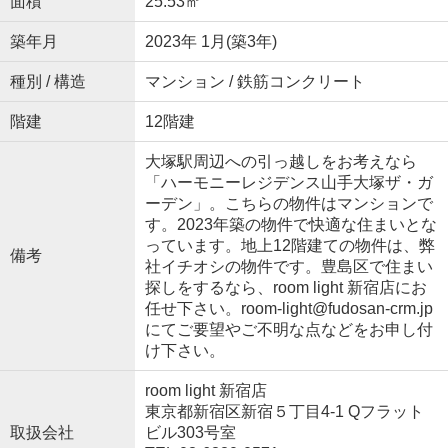
面積
25.53㎡
築年月
2023年 1月(築3年)
種別 / 構造
マンション / 鉄筋コンクリート
階建
12階建
大塚駅周辺への引っ越しをお考えなら
「ハーモニーレジデンス山手大塚ザ・ガ
ーデン」。こちらの物件はマンションで
す。2023年築の物件で快適な住まいとな
っています。地上12階建ての物件は、弊
備考
社イチオシの物件です。豊島区で住まい
探しをするなら、room light 新宿店にお
任せ下さい。room-light@fudosan-crm.jp
にてご要望やご不明な点などをお申し付
け下さい。
room light 新宿店
東京都新宿区新宿５丁目4-1 Qフラット
取扱会社
ビル303号室