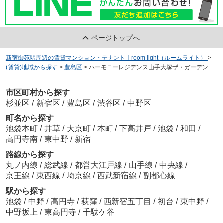
ページトップへ
新宿御苑駅周辺の賃貸マンション・テナント｜room light（ルームライト）
>
(賃貸)地域から探す
>
豊島区
>
ハーモニーレジデンス山手大塚ザ・ガーデン
市区町村から探す
杉並区
/
新宿区
/
豊島区
/
渋谷区
/
中野区
町名から探す
池袋本町
/
井草
/
大京町
/
本町
/
下高井戸
/
池袋
/
和田
/
高円寺南
/
東中野
/
新宿
路線から探す
丸ノ内線
/
総武線
/
都営大江戸線
/
山手線
/
中央線
/
京王線
/
東西線
/
埼京線
/
西武新宿線
/
副都心線
駅から探す
池袋
/
中野
/
高円寺
/
荻窪
/
西新宿五丁目
/
初台
/
東中野
/
中野坂上
/
東高円寺
/
千駄ケ谷