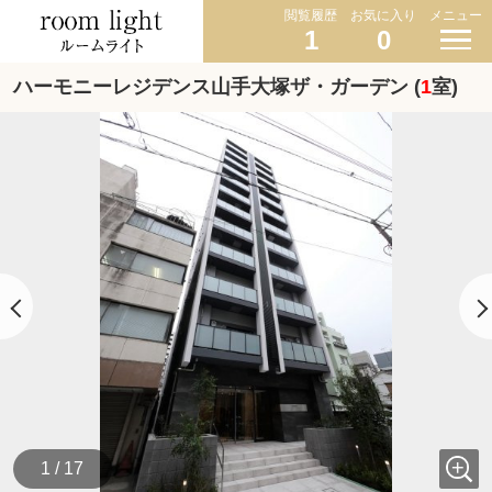
閲覧履歴
お気に入り
メニュー
1
0
ハーモニーレジデンス山手大塚ザ・ガーデン (
1
室)
1 / 17