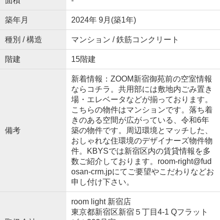
面積
-
築年月
2024年 9月(築1年)
種別 / 構造
マンション / 鉄筋コンクリート
階建
15階建
新着情報：ZOOM新宿御苑前の空室情報
ならコチラ。共用部には敷地内ごみ置き
場・エレベータなどが揃っております。
こちらの物件はマンションです。落ち着
きのある空間が広がっている、令和6年
備考
築の物件です。周辺環境とマッチした、
おしゃれな住環境のデザイナーズ物件物
件。KBYSでは新宿区内の賃貸情報を多
数ご紹介しております。room-right@fud
osan-crm.jpにてご要望やこだわりなどお
申し付け下さい。
room light 新宿店
東京都新宿区新宿５丁目4-1 Qフラット