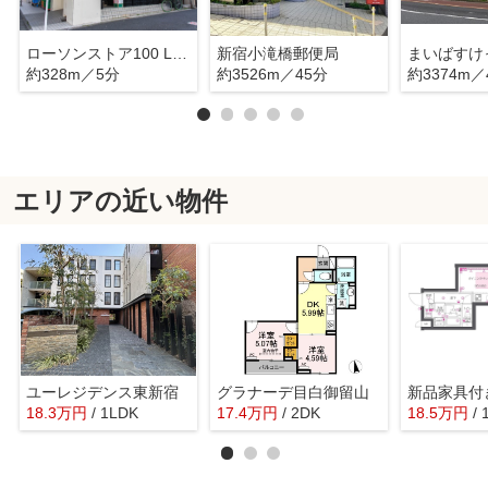
ローソンストア100 LS新宿一丁目店
新宿小滝橋郵便局
約328m／5分
約3526m／45分
約3374m／
エリアの近い物件
ユーレジデンス東新宿
グラナーデ目白御留山
18.3
万
円
/ 1LDK
17.4
万
円
/ 2DK
18.5
万
円
/ 