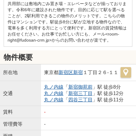
共用部には敷地内ごみ置き場・エレベータなどが揃っておりま
す。令和6年に建設された物件です。目的に応じて駅を選べる
ことが、2駅利用できるこの物件のメリットです。こちらの物
件はマンションです。駅徒歩8分に駅が立地する物件なので、
電車を多く利用する方にとって便利です。新宿区の賃貸情報は
お任せください。お仕事でお忙しい方にも、メール<room-
right@fudosan-crm.jp>からのお問い合わせが楽です。
物件概要
所在地
東京都
新宿区
新宿
１丁目２６-１１
丸ノ内線
「
新宿御苑前
」駅 徒歩8分
交通
丸ノ内線
「
新宿三丁目
」駅 徒歩12分
丸ノ内線
「
四谷三丁目
」駅 徒歩11分
賃料
-
管理費等
-