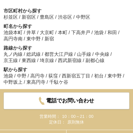
市区町村から探す
杉並区
/
新宿区
/
豊島区
/
渋谷区
/
中野区
町名から探す
池袋本町
/
井草
/
大京町
/
本町
/
下高井戸
/
池袋
/
和田
/
高円寺南
/
東中野
/
新宿
路線から探す
丸ノ内線
/
総武線
/
都営大江戸線
/
山手線
/
中央線
/
京王線
/
東西線
/
埼京線
/
西武新宿線
/
副都心線
駅から探す
池袋
/
中野
/
高円寺
/
荻窪
/
西新宿五丁目
/
初台
/
東中野
/
中野坂上
/
東高円寺
/
千駄ケ谷
電話でお問い合わせ
営業時間：
10：00～21：00
定休日：
原則無休