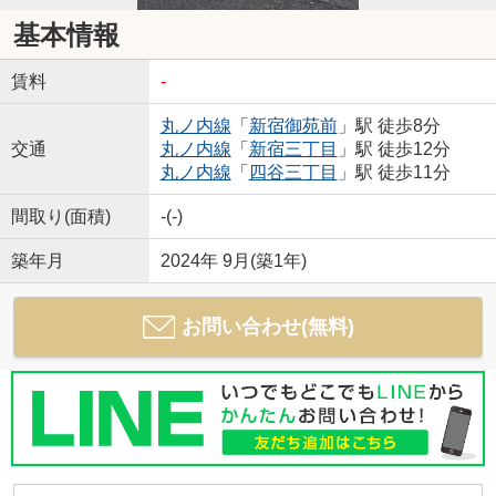
基本情報
賃料
-
丸ノ内線
「
新宿御苑前
」駅 徒歩8分
交通
丸ノ内線
「
新宿三丁目
」駅 徒歩12分
丸ノ内線
「
四谷三丁目
」駅 徒歩11分
間取り(面積)
-(-)
築年月
2024年 9月(築1年)
お問い合わせ(無料)