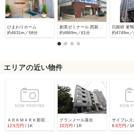
ひまわりホーム
創英ゼミナール 西新宿初台校
日能研 巣
約4631m／58分
約4869m／61分
約4749m／
エリアの近い物件
ＡＲＫＭＡＲＫ新宿西落合
グランメール落合
サイプレス
12.5
万
円
/ 1K
10
万
円
/ 1R
8.8
万
円
/ 1