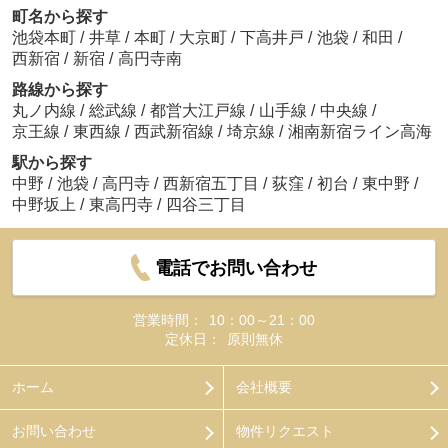
町名から探す
池袋本町
/
井草
/
本町
/
大京町
/
下高井戸
/
池袋
/
和田
/
西新宿
/
新宿
/
高円寺南
路線から探す
丸ノ内線
/
総武線
/
都営大江戸線
/
山手線
/
中央線
/
京王線
/
東西線
/
西武新宿線
/
埼京線
/
湘南新宿ライン高海
駅から探す
中野
/
池袋
/
高円寺
/
西新宿五丁目
/
荻窪
/
初台
/
東中野
/
中野坂上
/
東高円寺
/
四谷三丁目
電話でお問い合わせ
営業時間：
10：00～21：00
定休日：
原則無休
ホーム
会社概要
お問い合わせ
物件リクエスト