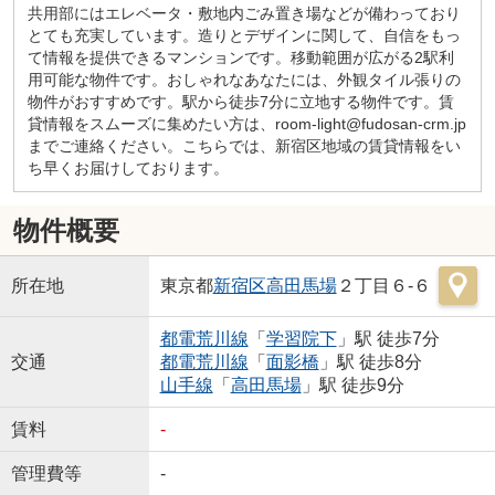
共用部にはエレベータ・敷地内ごみ置き場などが備わっており
とても充実しています。造りとデザインに関して、自信をもっ
て情報を提供できるマンションです。移動範囲が広がる2駅利
用可能な物件です。おしゃれなあなたには、外観タイル張りの
物件がおすすめです。駅から徒歩7分に立地する物件です。賃
貸情報をスムーズに集めたい方は、room-light@fudosan-crm.jp
までご連絡ください。こちらでは、新宿区地域の賃貸情報をい
ち早くお届けしております。
物件概要
所在地
東京都
新宿区
高田馬場
２丁目６-６
都電荒川線
「
学習院下
」駅 徒歩7分
交通
都電荒川線
「
面影橋
」駅 徒歩8分
山手線
「
高田馬場
」駅 徒歩9分
賃料
-
管理費等
-