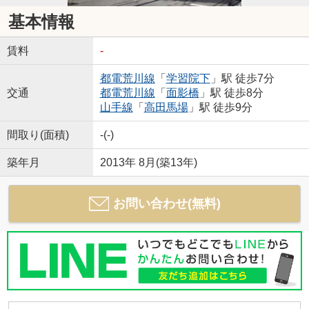
基本情報
賃料
-
都電荒川線
「
学習院下
」駅 徒歩7分
交通
都電荒川線
「
面影橋
」駅 徒歩8分
山手線
「
高田馬場
」駅 徒歩9分
間取り(面積)
-(-)
築年月
2013年 8月(築13年)
お問い合わせ(無料)