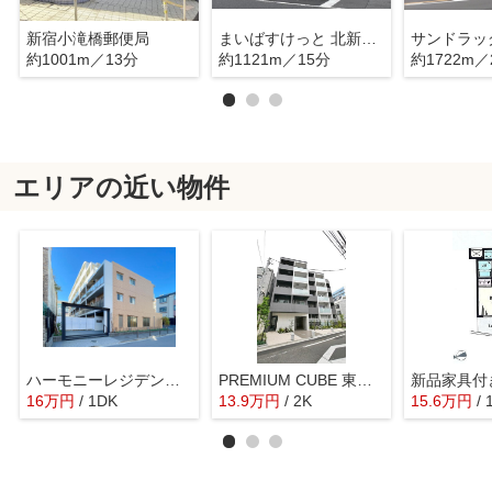
新宿小滝橋郵便局
まいばすけっと 北新宿4丁目店
サンドラッ
約1001m／13分
約1121m／15分
約1722m／
エリアの近い物件
ハーモニーレジデンス新宿四谷
PREMIUM CUBE 東中野
16
万
円
/ 1DK
13.9
万
円
/ 2K
15.6
万
円
/ 