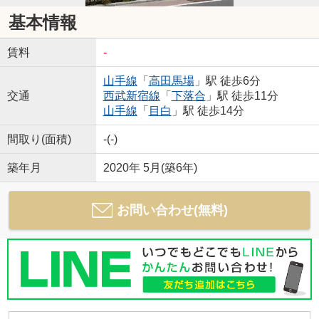
基本情報
賃料
-
山手線
「
高田馬場
」駅 徒歩6分
交通
西武新宿線
「
下落合
」駅 徒歩11分
山手線
「
目白
」駅 徒歩14分
間取り(面積)
-(-)
築年月
2020年 5月(築6年)
お問い合わせ(無料)