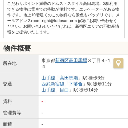
こだわりポイント満載のドムス・スタイル高田馬場。2駅利用
できる物件は電車での移動が便利です。エレベーターがある物
件です。地上10階建てのこの物件なら景色もバッチリです。メ
ールアドレスroom-right@fudosan-crm.jp宛にお問い合わせく
ださい。お問い合わせいただければ、新宿区エリアの不動産情
報をご提供いたします。
物件概要
東京都
新宿区
高田馬場
３丁目４-１
所在地
４
山手線
「
高田馬場
」駅 徒歩6分
交通
西武新宿線
「
下落合
」駅 徒歩11分
山手線
「
目白
」駅 徒歩14分
賃料
-
管理費等
-
面積
-