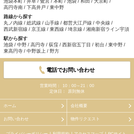
池袋本町
/
井草
/
鷺宮
/
本町
/
池袋
/
和田
/
大京町
/
高円寺南
/
下高井戸
/
東中野
路線から探す
丸ノ内線
/
総武線
/
山手線
/
都営大江戸線
/
中央線
/
西武新宿線
/
京王線
/
東西線
/
埼京線
/
湘南新宿ライン宇須
駅から探す
池袋
/
中野
/
高円寺
/
荻窪
/
西新宿五丁目
/
初台
/
東中野
/
東高円寺
/
中野坂上
/
野方
電話でお問い合わせ
営業時間：
10：00～21：00
定休日：
原則無休
ホーム
会社概要
お問い合わせ
物件リクエスト
プライバシーポリシー
利用規約
アクセスマップ
PCサイト