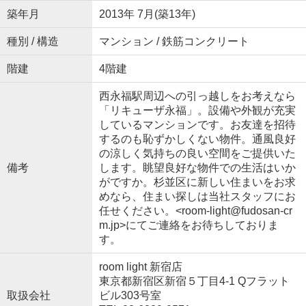
築年月
2013年 7月(築13年)
種別 / 構造
マンション / 鉄筋コンクリート
階建
4階建
西永福駅周辺への引っ越しをお考えなら
「リキューザ永福」。設備や外観が充実
しているマンションです。お友達を招待
するのも恥ずかしくない物件。通風良好
の涼しく気持ちの良い空間をご提供いた
備考
します。眺望良好な物件での生活はいか
がですか。杉並区に新しい住まいをお求
めなら、住まい探しは当社スタッフにお
任せください。<room-light@fudosan-cr
m.jp>にてご連絡をお待ちしておりま
す。
room light 新宿店
東京都新宿区新宿５丁目4-1 Qフラット
取扱会社
ビル303号室