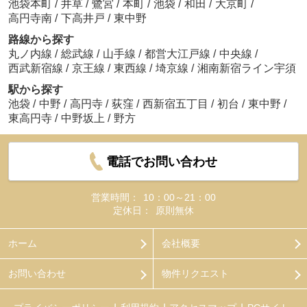
池袋本町
/
井草
/
鷺宮
/
本町
/
池袋
/
和田
/
大京町
/
高円寺南
/
下高井戸
/
東中野
路線から探す
丸ノ内線
/
総武線
/
山手線
/
都営大江戸線
/
中央線
/
西武新宿線
/
京王線
/
東西線
/
埼京線
/
湘南新宿ライン宇須
駅から探す
池袋
/
中野
/
高円寺
/
荻窪
/
西新宿五丁目
/
初台
/
東中野
/
東高円寺
/
中野坂上
/
野方
電話でお問い合わせ
営業時間：
10：00～21：00
定休日：
原則無休
ホーム
会社概要
お問い合わせ
物件リクエスト