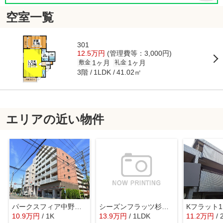
空室一覧
301
12.5万円
(管理費等：3,000円)
1ヶ月
1ヶ月
敷金
礼金
3階
41.02㎡
1LDK
エリアの近い物件
パークスフィア中野富士見町
シーズンフラッツ杉並井草
Kフラット1
10.9
万
円
/ 1K
13.9
万
円
/ 1LDK
11.2
万
円
/ 