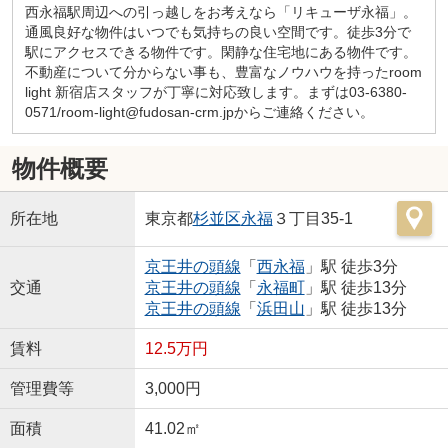
西永福駅周辺への引っ越しをお考えなら「リキューザ永福」。
通風良好な物件はいつでも気持ちの良い空間です。徒歩3分で
駅にアクセスできる物件です。閑静な住宅地にある物件です。
不動産について分からない事も、豊富なノウハウを持ったroom
light 新宿店スタッフが丁寧に対応致します。まずは03-6380-
0571/room-light@fudosan-crm.jpからご連絡ください。
物件概要
所在地
東京都
杉並区
永福
３丁目35-1
京王井の頭線
「
西永福
」駅 徒歩3分
交通
京王井の頭線
「
永福町
」駅 徒歩13分
京王井の頭線
「
浜田山
」駅 徒歩13分
賃料
12.5万円
管理費等
3,000円
面積
41.02㎡