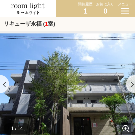
閲覧履歴
お気に入り
メニュー
1
0
リキューザ永福 (
1
室)
1 / 14