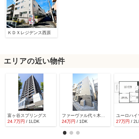
ＫＤＸレジデンス西原
エリアの近い物件
富ヶ谷スプリングス
ファーヴァル代々木上原
ユーロハイ
24.7
万
円
/ 1LDK
24
万
円
/ 1DK
27
万
円
/ 2