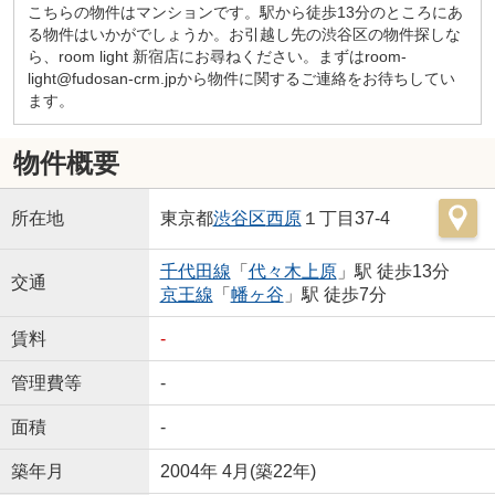
こちらの物件はマンションです。駅から徒歩13分のところにあ
る物件はいかがでしょうか。お引越し先の渋谷区の物件探しな
ら、room light 新宿店にお尋ねください。まずはroom-
light@fudosan-crm.jpから物件に関するご連絡をお待ちしてい
ます。
物件概要
所在地
東京都
渋谷区
西原
１丁目37-4
千代田線
「
代々木上原
」駅 徒歩13分
交通
京王線
「
幡ヶ谷
」駅 徒歩7分
賃料
-
管理費等
-
面積
-
築年月
2004年 4月(築22年)