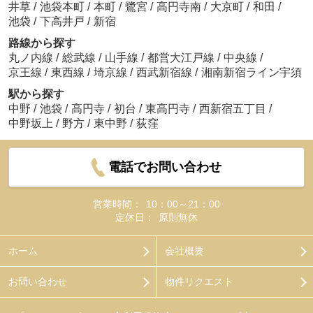
井草
/
池袋本町
/
本町
/
鷺宮
/
高円寺南
/
大京町
/
和田
/
池袋
/
下高井戸
/
新宿
路線から探す
丸ノ内線
/
総武線
/
山手線
/
都営大江戸線
/
中央線
/
京王線
/
東西線
/
埼京線
/
西武新宿線
/
湘南新宿ライン宇須
駅から探す
中野
/
池袋
/
高円寺
/
初台
/
東高円寺
/
西新宿五丁目
/
中野坂上
/
野方
/
東中野
/
荻窪
電話でお問い合わせ
営業時間：
10：00～21：00
定休日：
原則無休
ホーム
会社概要
お問い合わせ
物件リクエスト