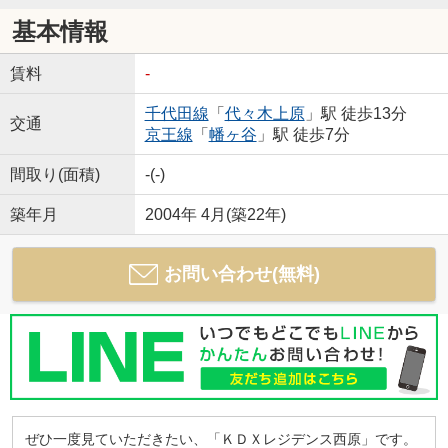
基本情報
賃料
-
千代田線
「
代々木上原
」駅 徒歩13分
交通
京王線
「
幡ヶ谷
」駅 徒歩7分
間取り(面積)
-(-)
築年月
2004年 4月(築22年)
お問い合わせ(無料)
ぜひ一度見ていただきたい、「ＫＤＸレジデンス西原」です。