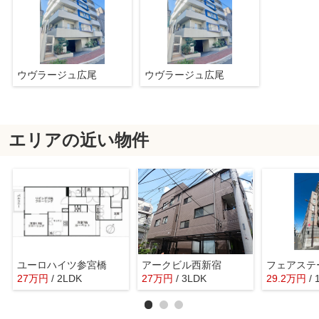
ウヴラージュ広尾
ウヴラージュ広尾
エリアの近い物件
ユーロハイツ参宮橋
アークビル西新宿
フェアステ
27
万
円
/ 2LDK
27
万
円
/ 3LDK
29.2
万
円
/