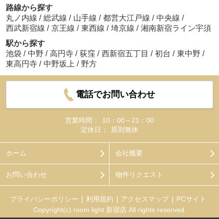
路線から探す
丸ノ内線
/
総武線
/
山手線
/
都営大江戸線
/
中央線
/
西武新宿線
/
京王線
/
東西線
/
埼京線
/
湘南新宿ライン宇須
駅から探す
池袋
/
中野
/
高円寺
/
荻窪
/
西新宿五丁目
/
初台
/
東中野
/
東高円寺
/
中野坂上
/
野方
電話でお問い合わせ
営業時間：
10：00～21：00
定休日：
原則無休
ホーム
会社概要
お問い合わせ
物件リクエスト
プライバシーポリシー
利用規約
アクセスマップ
PCサイト
Copyright(c) room light 新宿店 All rights reserved.