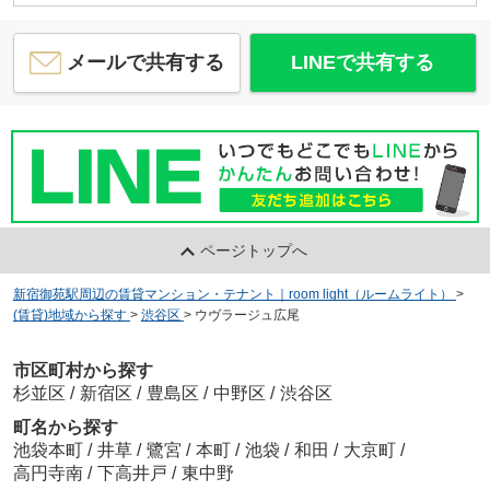
メールで共有する
LINEで共有する
ページトップへ
新宿御苑駅周辺の賃貸マンション・テナント｜room light（ルームライト）
>
(賃貸)地域から探す
>
渋谷区
>
ウヴラージュ広尾
市区町村から探す
杉並区
/
新宿区
/
豊島区
/
中野区
/
渋谷区
町名から探す
池袋本町
/
井草
/
鷺宮
/
本町
/
池袋
/
和田
/
大京町
/
高円寺南
/
下高井戸
/
東中野