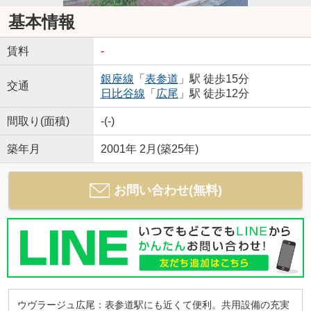
基本情報
賃料
-
銀座線
「
表参道
」駅 徒歩15分
交通
日比谷線
「
広尾
」駅 徒歩12分
間取り(面積)
-(-)
築年月
2001年 2月(築25年)
お問い合わせ(無料)
ウヴラージュ広尾：表参道駅にも近くて便利。共用設備の充実