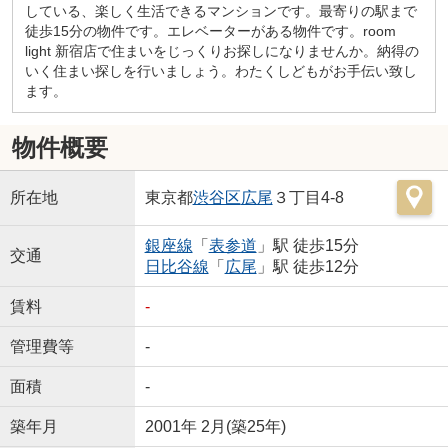
している、楽しく生活できるマンションです。最寄りの駅まで
徒歩15分の物件です。エレベーターがある物件です。room
light 新宿店で住まいをじっくりお探しになりませんか。納得の
いく住まい探しを行いましょう。わたくしどもがお手伝い致し
ます。
物件概要
所在地
東京都
渋谷区
広尾
３丁目4-8
銀座線
「
表参道
」駅 徒歩15分
交通
日比谷線
「
広尾
」駅 徒歩12分
賃料
-
管理費等
-
面積
-
築年月
2001年 2月(築25年)