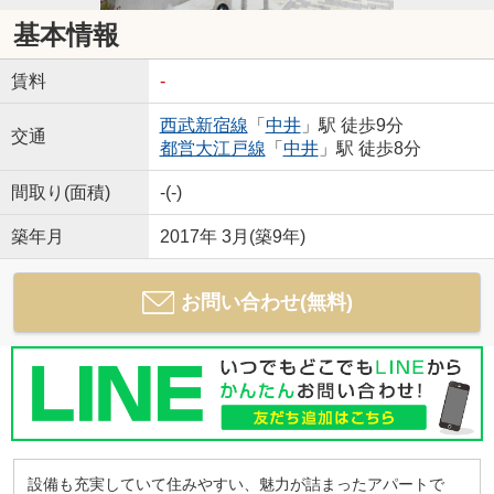
基本情報
賃料
-
西武新宿線
「
中井
」駅 徒歩9分
交通
都営大江戸線
「
中井
」駅 徒歩8分
間取り(面積)
-(-)
築年月
2017年 3月(築9年)
お問い合わせ(無料)
設備も充実していて住みやすい、魅力が詰まったアパートで