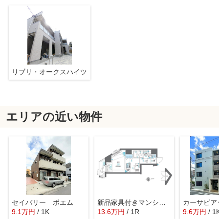
リブリ・オークスハイツ
エリアの近い物件
セイバリー ポエム
新品家具付きマンション下落合6B(KaGood東京)
9.1
万
円
/ 1K
13.6
万
円
/ 1R
9.6
万
円
/ 1