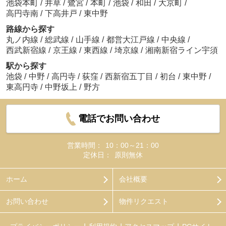
池袋本町
/
井草
/
鷺宮
/
本町
/
池袋
/
和田
/
大京町
/
高円寺南
/
下高井戸
/
東中野
路線から探す
丸ノ内線
/
総武線
/
山手線
/
都営大江戸線
/
中央線
/
西武新宿線
/
京王線
/
東西線
/
埼京線
/
湘南新宿ライン宇須
駅から探す
池袋
/
中野
/
高円寺
/
荻窪
/
西新宿五丁目
/
初台
/
東中野
/
東高円寺
/
中野坂上
/
野方
電話でお問い合わせ
営業時間：
10：00～21：00
定休日：
原則無休
ホーム
会社概要
お問い合わせ
物件リクエスト